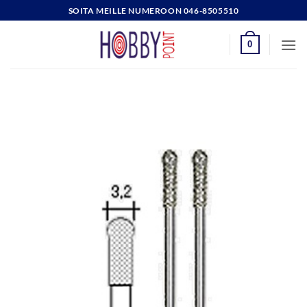
Skip
SOITA MEILLE NUMEROON 046-8505510
to
content
0