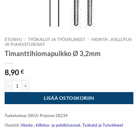
ETUSIVU
/
TYÖKALUT JA TYÖVÄLINEET
/
HIONTA-, KIILLOTUS-
JA PUHDISTUSOSAT
Timanttihiomapuikko Ø 3,2mm
8,90
€
Timanttihiomapuikko Ø 3,2mm määrä
LISÄÄ OSTOSKORIIN
Tuotetunnus (SKU):
Proxxon 28234
Osastot:
Hionta-, kiillotus- ja puhdistusosat
,
Työkalut ja Työvälineet