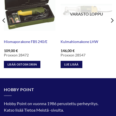
VARASTO LOPPU
Hiomaporakone FBS 240/E
Kulmahiomakone LHW
109,00
€
146,00
€
Proxxon 28472
Proxxon 28547
LISÄÄ OSTOSKORIIN
LUE LISÄÄ
HOBBY POINT
Hobby Point on vuonna 1986 perustettu perheyritys.
Katso lisää
Tietoa Meistä
-sivulta.