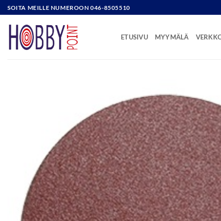
Skip
SOITA MEILLE NUMEROON 046-8505510
to
content
ETUSIVU
MYYMÄLÄ
VERKK