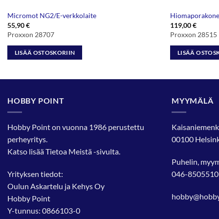
Micromot NG2/E-verkkolaite
Hiomaporakone
55,90
€
119,00
€
Proxxon 28707
Proxxon 28515
LISÄÄ OSTOSKORIIN
LISÄÄ OSTOS
HOBBY POINT
MYYMÄLÄ
Hobby Point on vuonna 1986 perustettu
Kaisaniemenk
perheyritys.
00100 Helsink
Katso lisää
Tietoa Meistä
-sivulta.
Puhelin, myy
Yrityksen tiedot:
046-8505510
Oulun Askartelu ja Kehys Oy
hobby@hobbyp
Hobby Point
Y-tunnus: 0866103-0