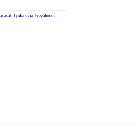
tusosat
,
Työkalut ja Työvälineet