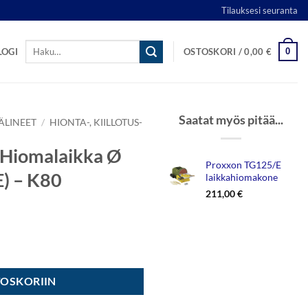
Tilauksesi seuranta
Etsi:
0
LOGI
OSTOSKORI /
0,00
€
Saatat myös pitää...
ÄLINEET
/
HIONTA-, KIILLOTUS-
 Hiomalaikka Ø
Proxxon TG125/E
) – K80
laikkahiomakone
211,00
€
 125mm (TG125/E) - K80 määrä
TOSKORIIN