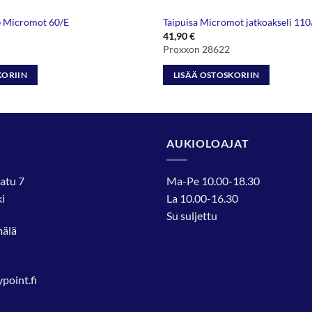
 Micromot 60/E
Taipuisa Micromot jatkoakseli 11
41,90
€
Proxxon 28622
KORIIN
LISÄÄ OSTOSKORIIN
AUKIOLOAJAT
atu 7
Ma-Pe 10.00-18.30
i
La 10.00-16.30
Su suljettu
mälä
oint.fi