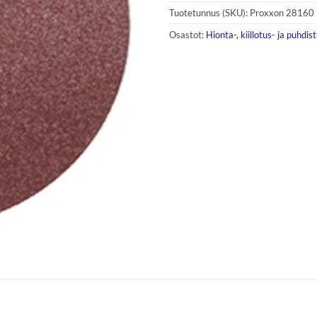
Tuotetunnus (SKU):
Proxxon 28160
Osastot:
Hionta-, kiillotus- ja puhdis