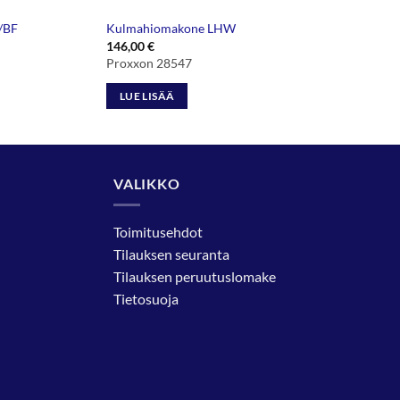
0/BF
Kulmahiomakone LHW
146,00
€
Proxxon 28547
LUE LISÄÄ
VALIKKO
Toimitusehdot
Tilauksen seuranta
Tilauksen peruutuslomake
Tietosuoja