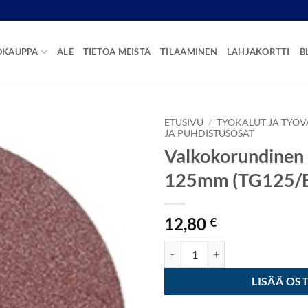
OKAUPPA
ALE
TIETOA MEISTÄ
TILAAMINEN
LAHJAKORTTI
B
ETUSIVU
/
TYÖKALUT JA TYÖV
JA PUHDISTUSOSAT
Valkokorundinen
125mm (TG125/E
12,80
€
Valkokorundinen Hiomalaikka Ø
LISÄÄ OS