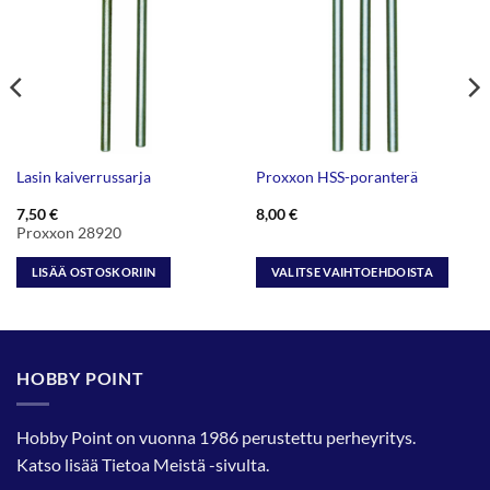
Lasin kaiverrussarja
Proxxon HSS-poranterä
7,50
€
8,00
€
Proxxon 28920
LISÄÄ OSTOSKORIIN
VALITSE VAIHTOEHDOISTA
Tällä
tuotteella
on
useampi
HOBBY POINT
muunnelma.
Voit
tehdä
Hobby Point on vuonna 1986 perustettu perheyritys.
valinnat
Katso lisää
Tietoa Meistä
-sivulta.
tuotteen