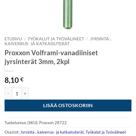
ETUSIVU
/
TYÖKALUT JA TYÖVÄLINEET
/
JYRSINTÄ-,
KAIVERRUS- JA KATKAISUTERÄT
Proxxon Volframi-vanadiiniset
jyrsinterät 3mm, 2kpl
8,10
€
Proxxon Volframi-vanadiiniset jyrsinterät 3mm, 2kpl määrä
LISÄÄ OSTOSKORIIN
Tuotetunnus (SKU):
Proxxon 28722
Osastot:
Jyrsintä-, kaiverrus- ja katkaisuterät
,
Työkalut ja Työvälineet