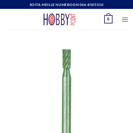
Skip
SOITA MEILLE NUMEROON 046-8505510
to
content
0