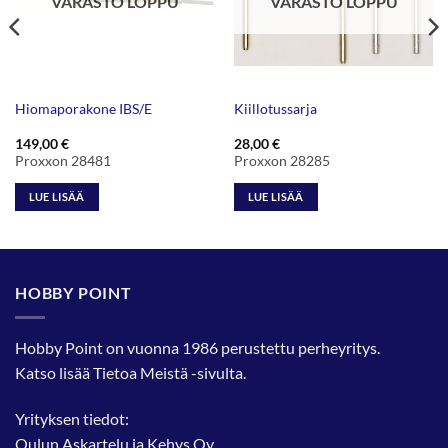
VARASTO LOPPU
VARASTO LOPPU
Hiomaporakone IBS/E
Kiillotussarja
149,00
€
28,00
€
Proxxon 28481
Proxxon 28285
LUE LISÄÄ
LUE LISÄÄ
HOBBY POINT
Hobby Point on vuonna 1986 perustettu perheyritys.
Katso lisää
Tietoa Meistä
-sivulta.
Yrityksen tiedot:
Oulun Askartelu ja Kehys Oy