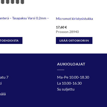
nterä – Tasapaksu Varsi 0.2mm –
Micromot kiristysistukka
Hintaluokka:
17,60
€
2,50 €
Proxxon 28940
-
29,90 €
HTOEHDOISTA
LISÄÄ OSTOSKORIIN
AUKIOLOAJAT
atu 7
Ma-Pe 10.00-18.30
i
La 10.00-16.30
Su suljettu
mälä