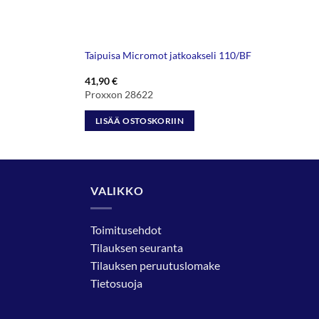
Taipuisa Micromot jatkoakseli 110/BF
41,90
€
Proxxon 28622
LISÄÄ OSTOSKORIIN
VALIKKO
Toimitusehdot
Tilauksen seuranta
Tilauksen peruutuslomake
Tietosuoja