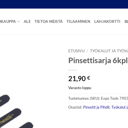
OKAUPPA
ALE
TIETOA MEISTÄ
TILAAMINEN
LAHJAKORTTI
B
ETUSIVU
/
TYÖKALUT JA TYÖV
Pinsettisarja 6kpl
21,90
€
Varasto loppu
Tuotetunnus (SKU):
Expo Tools 790
Osastot:
Pinsetit ja Pihdit
,
Työkalut j