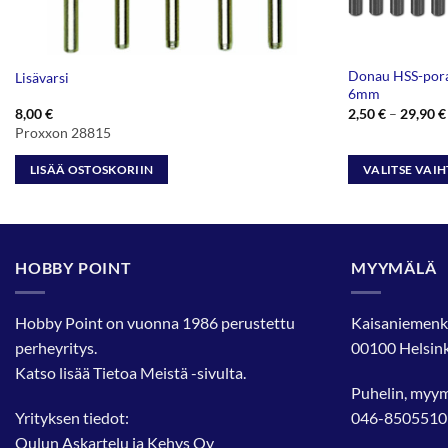
Donau HSS-pora
Lisävarsi
6mm
8,00
€
2,50
€
–
29,90
€
Proxxon 28815
LISÄÄ OSTOSKORIIN
VALITSE VAI
Tällä
tuotteella
on
useampi
HOBBY POINT
MYYMÄLÄ
muunnelma.
Voit
Hobby Point on vuonna 1986 perustettu
Kaisaniemenk
tehdä
perheyritys.
00100 Helsink
valinnat
Katso lisää
Tietoa Meistä
-sivulta.
tuotteen
Puhelin, myy
sivulla.
Yrityksen tiedot:
046-8505510
Oulun Askartelu ja Kehys Oy