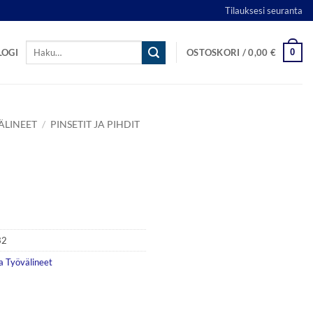
Tilauksesi seuranta
Etsi:
0
LOGI
OSTOSKORI /
0,00
€
ÄLINEET
/
PINSETIT JA PIHDIT
32
a Työvälineet