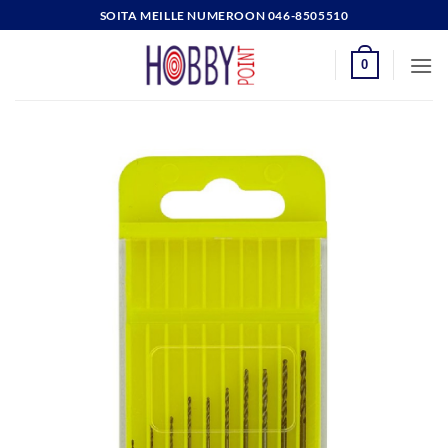
Skip
SOITA MEILLE NUMEROON 046-8505510
to
content
0