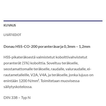
KUVAUS
LISÄTIEDOT
Donau HSS-CO-200 poranteräsarja 0,3mm – 1,2mm
HSS-pikateräksestä valmistetut kobolttivahvistetut
poranterät (
5%)
kobolttia. Soveltuu
teräkselle,
seostamattomalle teräkselle, raudalle, valuraudalle, ei-
rautametalleille, V2A, V4A, ja teräkselle, jonka lujuus on
enintään 1200 N/mm². Toimitetaan muovisessa
säilytyskotelossa.
DIN 338 – Typ N