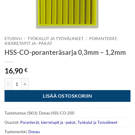
ETUSIVU
/
TYÖKALUT JA TYÖVÄLINEET
/
PORANTERÄT,
KIERRETAPIT JA -PAKAT
HSS-CO-poranteräsarja 0,3mm – 1,2mm
16,90
€
HSS-CO-poranteräsarja 0,3mm - 1,2mm määrä
LISÄÄ OSTOSKORIIN
Tuotetunnus (SKU):
Donau HSS-CO-200
Osastot:
Poranterät, kierretapit ja -pakat
,
Työkalut ja Työvälineet
Tuotemerkki:
Donau