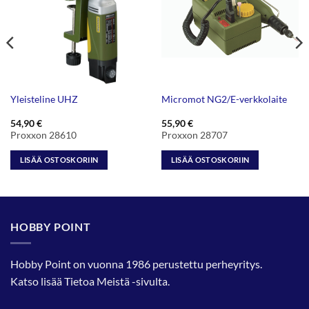
Yleisteline UHZ
Micromot NG2/E-verkkolaite
54,90
€
55,90
€
Proxxon 28610
Proxxon 28707
LISÄÄ OSTOSKORIIN
LISÄÄ OSTOSKORIIN
HOBBY POINT
Hobby Point on vuonna 1986 perustettu perheyritys.
Katso lisää
Tietoa Meistä
-sivulta.