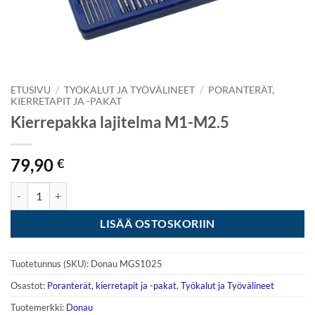
ETUSIVU
/
TYÖKALUT JA TYÖVÄLINEET
/
PORANTERÄT,
KIERRETAPIT JA -PAKAT
Kierrepakka lajitelma M1-M2.5
79,90
€
Kierrepakka lajitelma M1-M2.5 määrä
LISÄÄ OSTOSKORIIN
Tuotetunnus (SKU):
Donau MGS1025
Osastot:
Poranterät, kierretapit ja -pakat
,
Työkalut ja Työvälineet
Tuotemerkki:
Donau