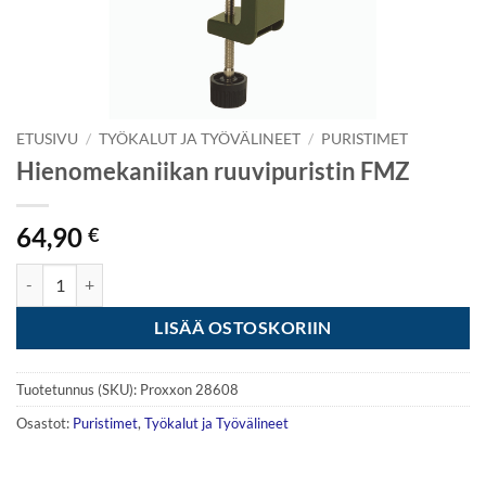
ETUSIVU
/
TYÖKALUT JA TYÖVÄLINEET
/
PURISTIMET
Hienomekaniikan ruuvipuristin FMZ
64,90
€
Hienomekaniikan ruuvipuristin FMZ määrä
LISÄÄ OSTOSKORIIN
Tuotetunnus (SKU):
Proxxon 28608
Osastot:
Puristimet
,
Työkalut ja Työvälineet