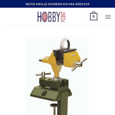
Skip
SOITA MEILLE NUMEROON 046-8505510
to
content
0