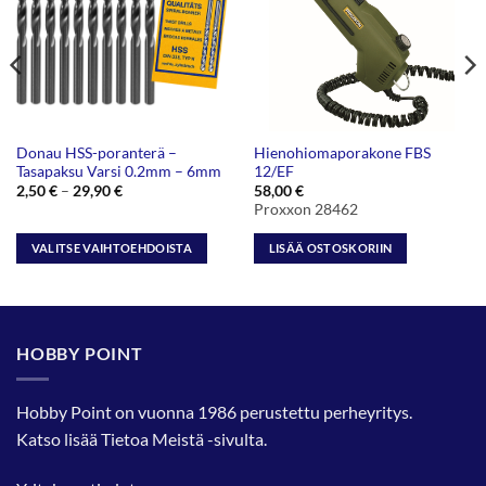
Donau HSS-poranterä –
Hienohiomaporakone FBS
Tasapaksu Varsi 0.2mm – 6mm
12/EF
Hintaluokka:
2,50
€
–
29,90
€
58,00
€
2,50 €
Proxxon 28462
-
29,90 €
VALITSE VAIHTOEHDOISTA
LISÄÄ OSTOSKORIIN
Tällä
tuotteella
on
useampi
HOBBY POINT
muunnelma.
Voit
tehdä
Hobby Point on vuonna 1986 perustettu perheyritys.
valinnat
Katso lisää
Tietoa Meistä
-sivulta.
tuotteen
sivulla.