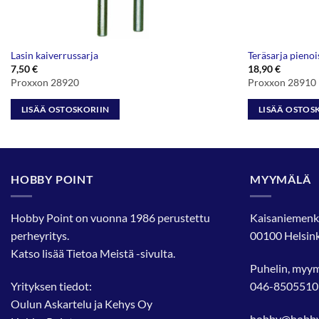
Lasin kaiverrussarja
Teräsarja pieno
7,50
€
18,90
€
Proxxon 28920
Proxxon 28910
LISÄÄ OSTOSKORIIN
LISÄÄ OSTOS
HOBBY POINT
MYYMÄLÄ
Hobby Point on vuonna 1986 perustettu
Kaisaniemenk
perheyritys.
00100 Helsink
Katso lisää
Tietoa Meistä
-sivulta.
Puhelin, myy
Yrityksen tiedot:
046-8505510
Oulun Askartelu ja Kehys Oy
hobby@hobbyp