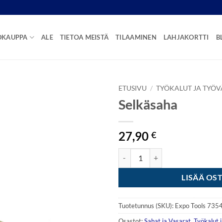
OKAUPPA
ALE
TIETOA MEISTÄ
TILAAMINEN
LAHJAKORTTI
B
ETUSIVU
/
TYÖKALUT JA TYÖV
Selkäsaha
27,90
€
Selkäsaha määrä
LISÄÄ OS
Tuotetunnus (SKU):
Expo Tools 735
Osastot:
Sahat ja Vasarat
,
Työkalut 