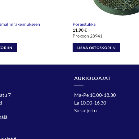
ismallinrakennukseen
Poraistukka
11,90
€
Proxxon 28941
KORIIN
LISÄÄ OSTOSKORIIN
AUKIOLOAJAT
atu 7
Ma-Pe 10.00-18.30
i
La 10.00-16.30
Su suljettu
mälä
oint.fi