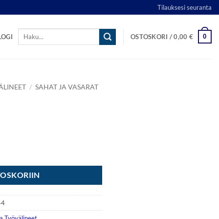
Tilauksesi seuranta
Etsi:
0
LOGI
OSTOSKORI /
0,00
€
ÄLINEET
/
SAHAT JA VASARAT
TOSKORIIN
44
ja Työvälineet