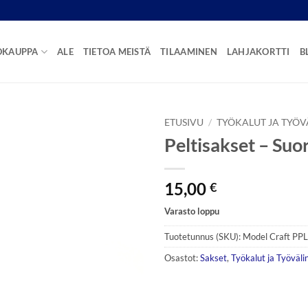
OKAUPPA
ALE
TIETOA MEISTÄ
TILAAMINEN
LAHJAKORTTI
B
ETUSIVU
/
TYÖKALUT JA TYÖV
Peltisakset – Suo
15,00
€
Varasto loppu
Tuotetunnus (SKU):
Model Craft PP
Osastot:
Sakset
,
Työkalut ja Työväli