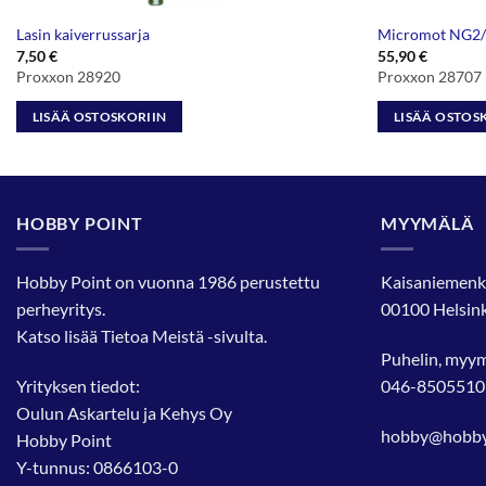
Lasin kaiverrussarja
Micromot NG2/E
7,50
€
55,90
€
Proxxon 28920
Proxxon 28707
LISÄÄ OSTOSKORIIN
LISÄÄ OSTOS
HOBBY POINT
MYYMÄLÄ
Hobby Point on vuonna 1986 perustettu
Kaisaniemenk
perheyritys.
00100 Helsink
Katso lisää
Tietoa Meistä
-sivulta.
Puhelin, myy
Yrityksen tiedot:
046-8505510
Oulun Askartelu ja Kehys Oy
hobby@hobbyp
Hobby Point
Y-tunnus: 0866103-0