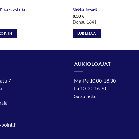
-verkkolaite
Sirkkelinterä
8,50
€
Donau 1641
KORIIN
LUE LISÄÄ
AUKIOLOAJAT
atu 7
Ma-Pe 10.00-18.30
i
La 10.00-16.30
Su suljettu
mälä
oint.fi