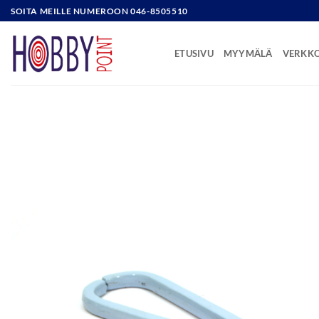
Skip
SOITA MEILLE NUMEROON 046-8505510
to
content
ETUSIVU
MYYMÄLÄ
VERKK