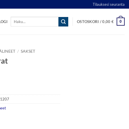
Tilauksesi seuranta
Etsi:
0
LOGI
OSTOSKORI /
0,00
€
ÄLINEET
/
SAKSET
rat
L1207
neet