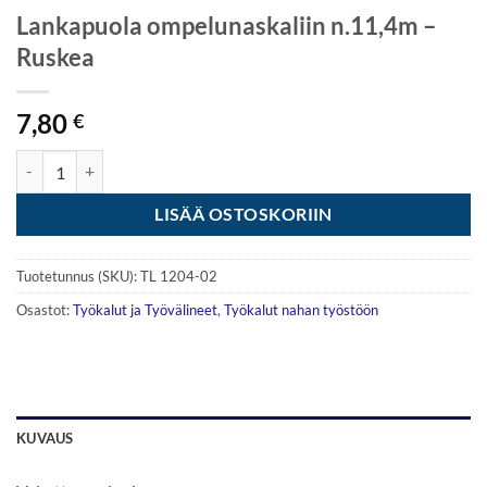
Lankapuola ompelunaskaliin n.11,4m –
Ruskea
7,80
€
Lankapuola ompelunaskaliin n.11,4m - Ruskea määrä
LISÄÄ OSTOSKORIIN
Tuotetunnus (SKU):
TL 1204-02
Osastot:
Työkalut ja Työvälineet
,
Työkalut nahan työstöön
KUVAUS