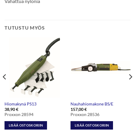
Vahattua nylonia
TUTUSTU MYÖS
Hiomakynä PS13
Nauhahiomakone BS/E
38,90
€
157,00
€
Proxxon 28594
Proxxon 28536
LISÄÄ OSTOSKORIIN
LISÄÄ OSTOSKORIIN