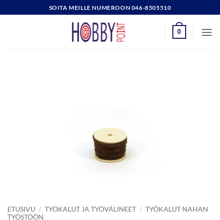
Skip
SOITA MEILLE NUMEROON 046-8505510
to
content
0
ETUSIVU
/
TYÖKALUT JA TYÖVÄLINEET
/
TYÖKALUT NAHAN
TYÖSTÖÖN