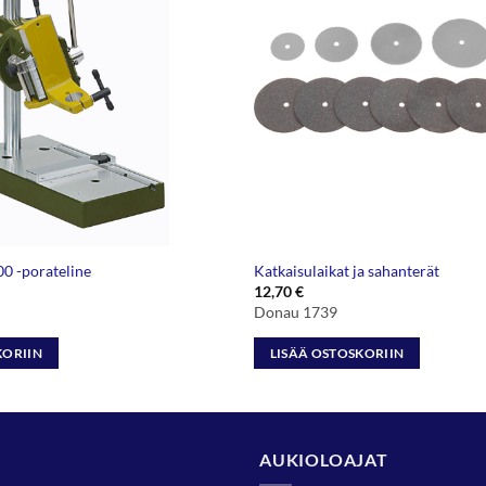
 -porateline
Katkaisulaikat ja sahanterät
12,70
€
Donau 1739
KORIIN
LISÄÄ OSTOSKORIIN
AUKIOLOAJAT