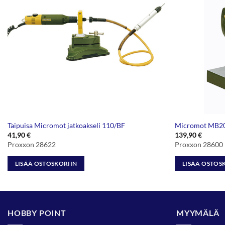
Taipuisa Micromot jatkoakseli 110/BF
Micromot MB200
41,90
€
139,90
€
Proxxon 28622
Proxxon 28600
LISÄÄ OSTOSKORIIN
LISÄÄ OSTOS
HOBBY POINT
MYYMÄLÄ