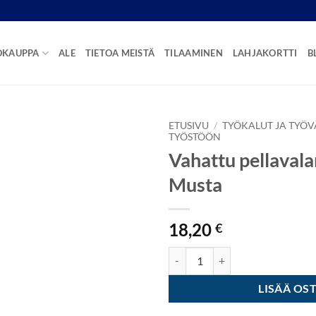
OKAUPPA
ALE
TIETOA MEISTÄ
TILAAMINEN
LAHJAKORTTI
B
ETUSIVU
/
TYÖKALUT JA TYÖV
TYÖSTÖÖN
Vahattu pellaval
Musta
18,20
€
Vahattu pellavalanka n.22,9m - M
LISÄÄ OS