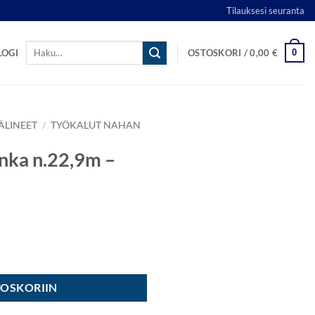
Tilauksesi seuranta
Etsi:
0
LOGI
OSTOSKORI /
0,00
€
ÄLINEET
/
TYÖKALUT NAHAN
anka n.22,9m –
usta määrä
TOSKORIIN