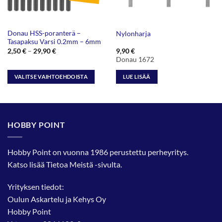
Donau HSS-poranterä –
Nylonharja
Tasapaksu Varsi 0.2mm – 6mm
Hintaluokka:
2,50
€
–
29,90
€
9,90
€
2,50 €
Donau 1672
-
29,90 €
VALITSE VAIHTOEHDOISTA
LUE LISÄÄ
Tällä
tuotteella
on
useampi
HOBBY POINT
muunnelma.
Voit
tehdä
Hobby Point on vuonna 1986 perustettu perheyritys.
valinnat
Katso lisää
Tietoa Meistä
-sivulta.
tuotteen
sivulla.
Yrityksen tiedot:
Oulun Askartelu ja Kehys Oy
Hobby Point