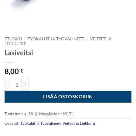
ETUSIVU
/
TYÖKALUT JA TYÖVÄLINEET
/
VEITSET JA
LEIKKURIT
Lasiveitsi
8,00
€
Lasiveitsi määrä
LISÄÄ OSTOSKORIIN
Tuotetunnus (SKU):
Mosaikstein H0171
Osastot:
Työkalut ja Työvälineet
,
Veitset ja Leikkurit