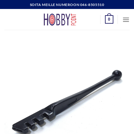
Skip
SOITA MEILLE NUMEROON 046-8505510
to
content
0