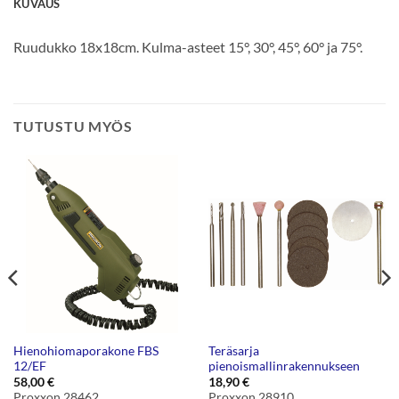
KUVAUS
Ruudukko 18x18cm. Kulma-asteet 15°, 30°, 45°, 60° ja 75°.
TUTUSTU MYÖS
Hienohiomaporakone FBS
Teräsarja
12/EF
pienoismallinrakennukseen
58,00
€
18,90
€
Proxxon 28462
Proxxon 28910