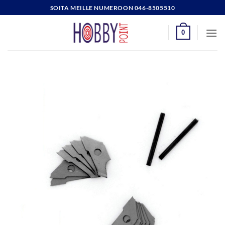
Skip
SOITA MEILLE NUMEROON 046-8505510
to
content
0