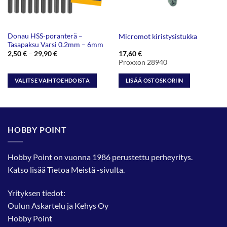
Donau HSS-poranterä –
Micromot kiristysistukka
Tasapaksu Varsi 0.2mm – 6mm
Hintaluokka:
2,50
€
–
29,90
€
17,60
€
2,50 €
Proxxon 28940
-
29,90 €
VALITSE VAIHTOEHDOISTA
LISÄÄ OSTOSKORIIN
Tällä
tuotteella
on
useampi
HOBBY POINT
muunnelma.
Voit
tehdä
Hobby Point on vuonna 1986 perustettu perheyritys.
valinnat
Katso lisää
Tietoa Meistä
-sivulta.
tuotteen
sivulla.
Yrityksen tiedot:
Oulun Askartelu ja Kehys Oy
Hobby Point