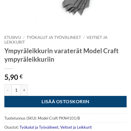
ETUSIVU
/
TYÖKALUT JA TYÖVÄLINEET
/
VEITSET JA
LEIKKURIT
Ympyräleikkurin varaterät Model Craft
ympyräleikkuriin
5,90
€
Ympyräleikkurin varaterät Model Craft ympyräleikkuriin määrä
LISÄÄ OSTOSKORIIN
Tuotetunnus (SKU):
Model Craft PKN4101/B
Osastot:
Työkalut ja Työvälineet
,
Veitset ja Leikkurit