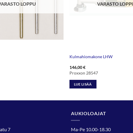
VARASTO LOPPU
VARASTO LOPP
Kulmahiomakone LHW
146,00
€
Proxxon 28547
LUE LISÄÄ
AUKIOLOAJAT
atu 7
Ma-Pe 10.00-18.30