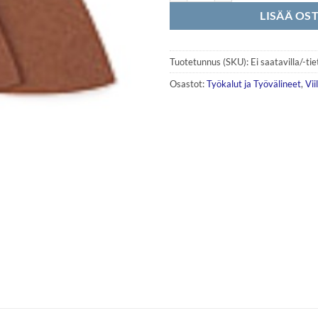
LISÄÄ OS
Tuotetunnus (SKU):
Ei saatavilla/-ti
Osastot:
Työkalut ja Työvälineet
,
Vii