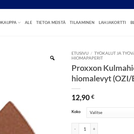
OKAUPPA
ALE
TIETOA MEISTÄ
TILAAMINEN
LAHJAKORTTI
B
ETUSIVU
/
TYÖKALUT JA TYÖV
HIOMAPAPERIT
Proxxon Kulmah
hiomalevyt (OZI/
12,90
€
Koko
Proxxon Kulmahiomakoneen hiom