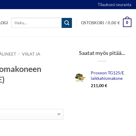
Tilauksesi seuranta
Etsi:
0
LOGI
OSTOSKORI /
0,00
€
Saatat myös pitää...
ÄLINEET
/
VIILAT JA
iomakoneen
Proxxon TG125/E
E)
laikkahiomakone
211,00
€
alevyt (OZI/E) määrä