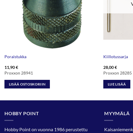
Poraistukka
Kiillotussarja
11,90
€
28,00
€
Proxxon 28941
Proxxon 28285
LISÄÄ OSTOSKORIIN
LUE LISÄÄ
HOBBY POINT
MYYMÄLÄ
Hobby Point on vuonna 1986 perustettu
Kaisaniemenk