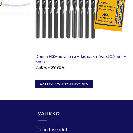
U
Donau HSS-poranterä – Tasapaksu Varsi 0.2mm –
6mm
Hintaluokka:
2,50
€
–
29,90
€
2,50 €
-
29,90 €
VALITSE VAIHTOEHDOISTA
Tällä
tuotteella
on
useampi
VALIKKO
muunnelma.
Voit
Toimitusehdot
tehdä