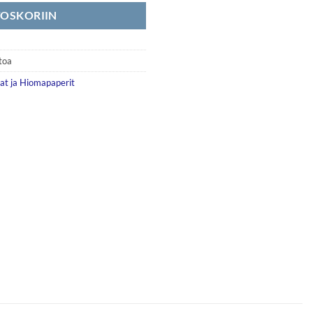
TOSKORIIN
etoa
lat ja Hiomapaperit