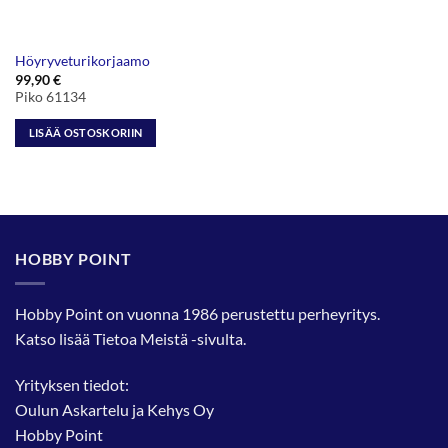
Höyryveturikorjaamo
99,90
€
Piko 61134
LISÄÄ OSTOSKORIIN
HOBBY POINT
Hobby Point on vuonna 1986 perustettu perheyritys.
Katso lisää
Tietoa Meistä
-sivulta.
Yrityksen tiedot:
Oulun Askartelu ja Kehys Oy
Hobby Point