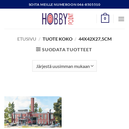
Skip
SOITA MEILLE NUMEROON 046-8505510
to
content
0
ETUSIVU
/
TUOTE KOKO
/
44X42X27,5CM
SUODATA TUOTTEET