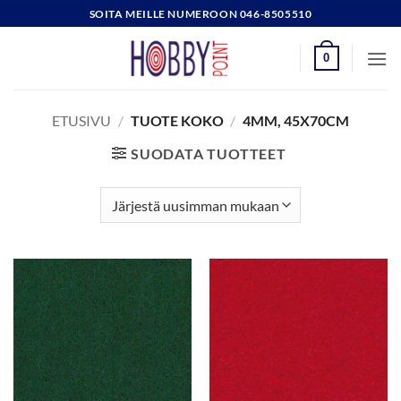
Skip
SOITA MEILLE NUMEROON 046-8505510
to
content
0
ETUSIVU
/
TUOTE KOKO
/
4MM, 45X70CM
SUODATA TUOTTEET