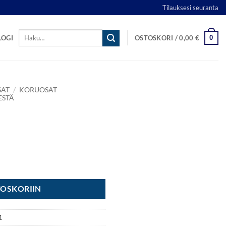
Tilauksesi seuranta
Etsi:
0
LOGI
OSTOSKORI /
0,00
€
SAT
/
KORUOSAT
ESTÄ
TOSKORIIN
1