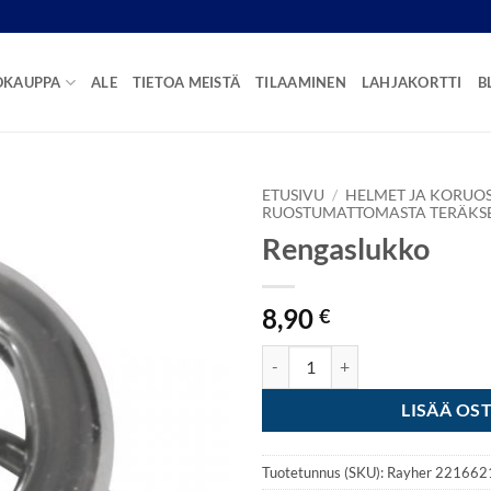
OKAUPPA
ALE
TIETOA MEISTÄ
TILAAMINEN
LAHJAKORTTI
B
ETUSIVU
/
HELMET JA KORUO
RUOSTUMATTOMASTA TERÄKS
Rengaslukko
8,90
€
Rengaslukko määrä
LISÄÄ OS
Tuotetunnus (SKU):
Rayher 221662