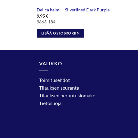
Delica helmi – Silverlined Dark Purple
9,95
€
9663-184
LISÄÄ OSTOSKORIIN
VALIKKO
Toimitusehdot
Tilauksen seuranta
Tilauksen peruutuslomake
Tietosuoja