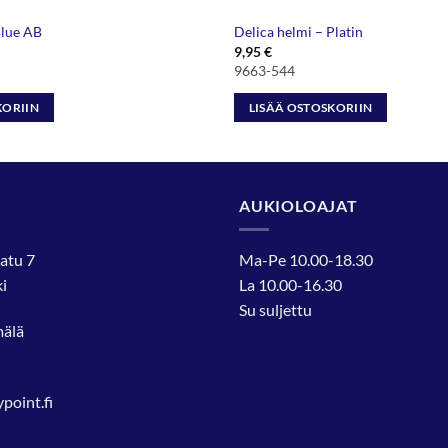
Blue AB
Delica helmi – Platin
9,95
€
9663-544
KORIIN
LISÄÄ OSTOSKORIIN
AUKIOLOAJAT
atu 7
Ma-Pe 10.00-18.30
i
La 10.00-16.30
Su suljettu
mälä
oint.fi