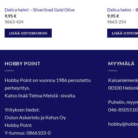
Delica helmi – Silverlined Gold Olive
Delica helmi – 
9,95
€
9,95
€
9663-424
9663-254
LISÄÄ OSTOSKORIIN
LISÄÄ OSTOS
HOBBY POINT
MYYMÄLÄ
Hobby Point on vuonna 1986 perustettu
Kaisaniemenk
perheyritys.
00100 Helsink
Katso lisää
Tietoa Meistä
-sivulta.
Puhelin, myy
Yrityksen tiedot:
046-8505510
Oulun Askartelu ja Kehys Oy
hobby@hobbyp
Hobby Point
Y-tunnus: 0866103-0