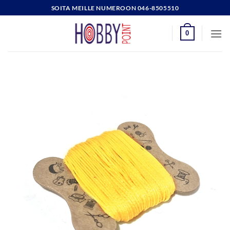
Skip
SOITA MEILLE NUMEROON 046-8505510
to
content
0