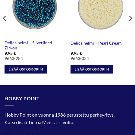
Delica helmi – Silverlined
Delica helmi – Pearl Cream
Zirkon
9,95
€
9,95
€
9663-284
9663-034
LISÄÄ OSTOSKORIIN
LISÄÄ OSTOSKORIIN
HOBBY POINT
Hobby Point on vuonna 1986 perustettu perheyritys.
Katso lisää
Tietoa Meistä
-sivulta.