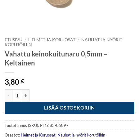
ETUSIVU
/
HELMET JA KORUOSAT
/
NAUHAT JA NYÖRIT
KORUTÖIHIN
Vahattu keinokuitunaru 0,5mm –
Keltainen
3,80
€
Vahattu keinokuitunaru 0,5mm - Keltainen määrä
LISÄÄ OSTOSKORIIN
Tuotetunnus (SKU):
PI 1683-05097
Osastot:
Helmet ja Koruosat
,
Nauhat ja nyörit korutöihin