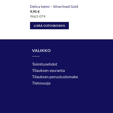
Delica helmi – Silverlined Gold
9,95
€
9663-074
LISÄÄ OSTOSKORIIN
VALIKKO
Toimitusehdot
Tilauksen seuranta
Tilauksen peruutuslomake
Tietosuoja