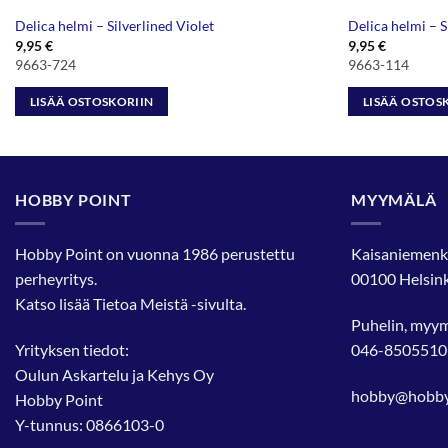
Delica helmi – Silverlined Violet
Delica helmi – 
9,95
€
9,95
€
9663-724
9663-114
LISÄÄ OSTOSKORIIN
LISÄÄ OSTOS
HOBBY POINT
MYYMÄLÄ
Hobby Point on vuonna 1986 perustettu
Kaisaniemenk
perheyritys.
00100 Helsink
Katso lisää
Tietoa Meistä
-sivulta.
Puhelin, myy
Yrityksen tiedot:
046-8505510
Oulun Askartelu ja Kehys Oy
hobby@hobbyp
Hobby Point
Y-tunnus: 0866103-0