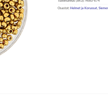
Tuotetunnus (SKU):
9660-674
Osastot:
Helmet ja Koruosat
,
Sieme