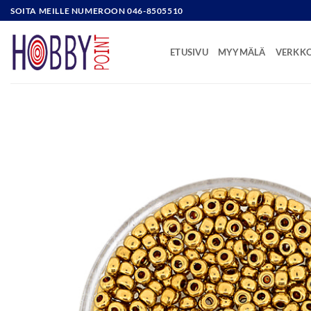
Skip
SOITA MEILLE NUMEROON 046-8505510
to
content
ETUSIVU
MYYMÄLÄ
VERKK