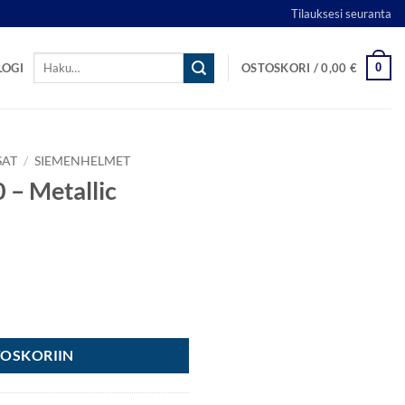
Tilauksesi seuranta
Etsi:
0
LOGI
OSTOSKORI /
0,00
€
SAT
/
SIEMENHELMET
 – Metallic
ado määrä
TOSKORIIN