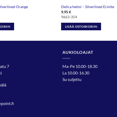
Silverlined Orange
Delica helmi – Silverlined Erinite
9,95
€
9663-354
KORIIN
LISÄÄ OSTOSKORIIN
AUKIOLOAJAT
atu 7
Ma-Pe 10.00-18.30
i
La 10.00-16.30
Su suljettu
mälä
oint.fi