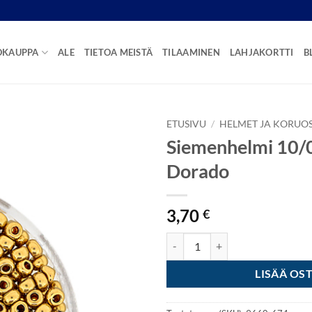
OKAUPPA
ALE
TIETOA MEISTÄ
TILAAMINEN
LAHJAKORTTI
B
ETUSIVU
/
HELMET JA KORUO
Siemenhelmi 10/0
Dorado
3,70
€
Siemenhelmi 10/0 - Metallic Dor
LISÄÄ OS