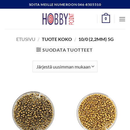
Skip
SOITA MEILLE NUMEROON 046-8505510
to
content
0
ETUSIVU
/
TUOTE KOKO
/
10/0 (2,2MM) 5G
SUODATA TUOTTEET