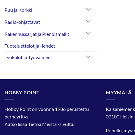
Puu ja Korkki
Radio-ohjattavat
Rakennussarjat ja Pienoismallit
Tuoteluettelot ja -lehdet
Työkalut ja Työvälineet
HOBBY POINT
MYYMÄLÄ
Hobby Point on vuonna 1986 perustettu
Kaisaniemenk
perheyritys.
00100 Helsink
Katso lisää
Tietoa Meistä
-sivulta.
Puhelin, myy