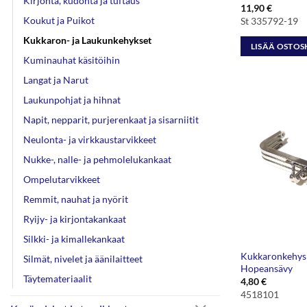
Kirjonta, kudonta ja tuftaus
11,90
€
Koukut ja Puikot
St 335792-19
Kukkaron- ja Laukunkehykset
LISÄÄ OSTOS
Kuminauhat käsitöihin
Langat ja Narut
Laukunpohjat ja hihnat
Napit, nepparit, purjerenkaat ja sisarniitit
Neulonta- ja virkkaustarvikkeet
Nukke-, nalle- ja pehmolelukankaat
Ompelutarvikkeet
Remmit, nauhat ja nyörit
Ryijy- ja kirjontakankaat
Silkki- ja kimallekankaat
Kukkaronkehys 
Silmät, nivelet ja äänilaitteet
Hopeansävy
Täytemateriaalit
4,80
€
4518101