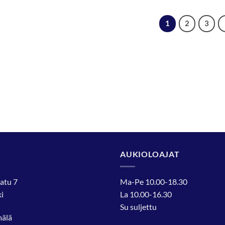
1
2
3
AUKIOLOAJAT
atu 7
Ma-Pe 10.00-18.30
i
La 10.00-16.30
Su suljettu
mälä