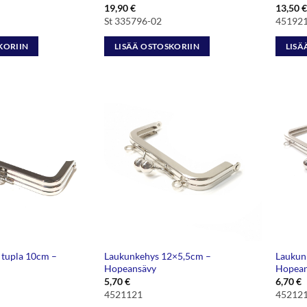
19,90
€
13,50
€
St 335796-02
45192
KORIIN
LISÄÄ OSTOSKORIIN
LISÄ
tupla 10cm –
Laukunkehys 12×5,5cm –
Laukun
Hopeansävy
Hopean
5,70
€
6,70
€
4521121
45212