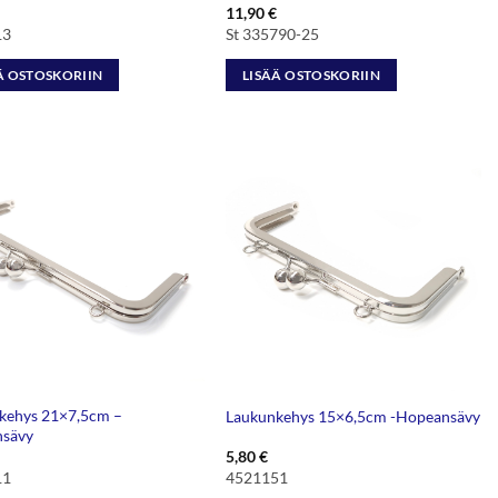
11,90
€
13
St 335790-25
Ä OSTOSKORIIN
LISÄÄ OSTOSKORIIN
kehys 21×7,5cm –
Laukunkehys 15×6,5cm -Hopeansävy
sävy
5,80
€
11
4521151