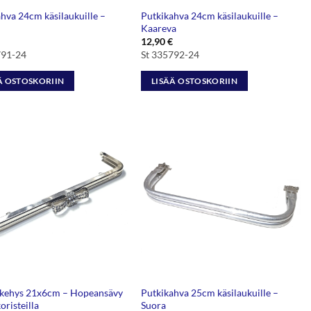
hva 24cm käsilaukuille –
Putkikahva 24cm käsilaukuille –
Kaareva
12,90
€
791-24
St 335792-24
Ä OSTOSKORIIN
LISÄÄ OSTOSKORIIN
kehys 21x6cm – Hopeansävy
Putkikahva 25cm käsilaukuille –
oristeilla
Suora