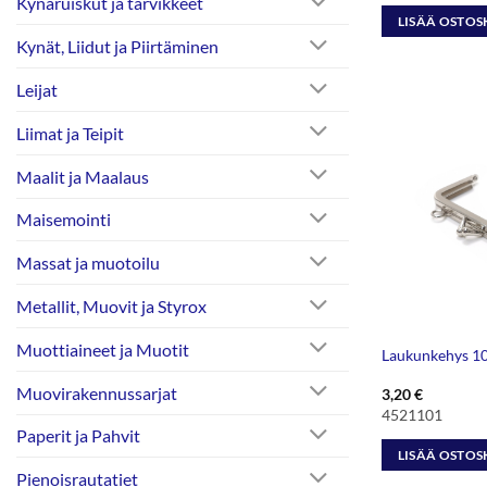
Kynäruiskut ja tarvikkeet
LISÄÄ OSTOS
Kynät, Liidut ja Piirtäminen
Leijat
Liimat ja Teipit
Maalit ja Maalaus
Maisemointi
Massat ja muotoilu
Metallit, Muovit ja Styrox
Muottiaineet ja Muotit
Laukunkehys 1
Muovirakennussarjat
3,20
€
4521101
Paperit ja Pahvit
LISÄÄ OSTOS
Pienoisrautatiet