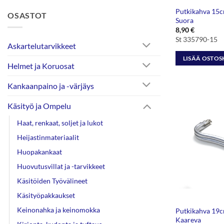
Putkikahva 15cm
OSASTOT
Suora
8,90
€
St 335790-15
Askartelutarvikkeet
LISÄÄ OSTOS
Helmet ja Koruosat
Kankaanpaino ja -värjäys
Käsityö ja Ompelu
Haat, renkaat, soljet ja lukot
Heijastinmateriaalit
Huopakankaat
Huovutusvillat ja -tarvikkeet
Käsitöiden Työvälineet
Käsityöpakkaukset
Keinonahka ja keinomokka
Putkikahva 19cm
Kaareva