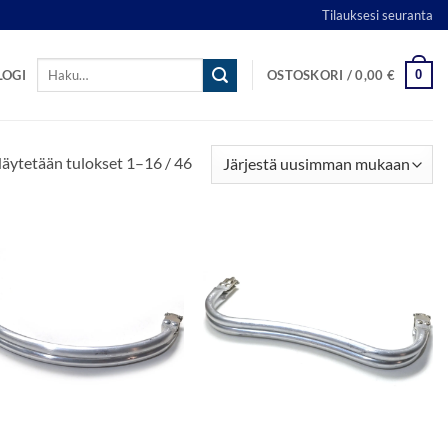
Tilauksesi seuranta
Etsi:
0
LOGI
OSTOSKORI /
0,00
€
Sorted
äytetään tulokset 1–16 / 46
by
latest