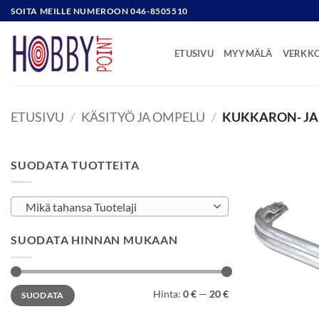
Skip
SOITA MEILLE NUMEROON 046-8505510
to
content
ETUSIVU
MYYMÄLÄ
VERKK
ETUSIVU
/
KÄSITYÖ JA OMPELU
/
KUKKARON- JA
SUODATA TUOTTEITA
Mikä tahansa Tuotelaji
SUODATA HINNAN MUKAAN
Minimihinta
Maksimihinta
Hinta:
0 €
—
20 €
SUODATA