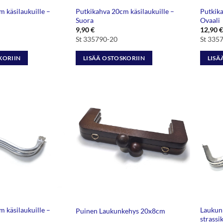
 käsilaukuille –
Putkikahva 20cm käsilaukuille –
Putkika
Suora
Ovaali
9,90
€
12,90
€
St 335790-20
St 335
KORIIN
LISÄÄ OSTOSKORIIN
LISÄ
 käsilaukuille –
Laukun
Puinen Laukunkehys 20x8cm
strassik