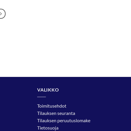
VALIKKO
Toimitusehdot
Tilauksen seuranta
Tilauksen peruutuslomake
Tietosuoja