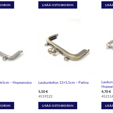
KORIIN
LISÄÄ OSTOSKORIIN
LISÄ
Laukun
0x5cm – Hopeansävy
Laukunkehys 12×5,5cm – Patina
Hopean
5,50
€
4,70
€
4519122
45211
KORIIN
LISÄÄ OSTOSKORIIN
LISÄ