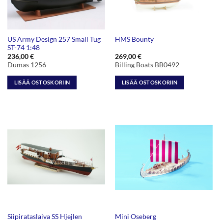
US Army Design 257 Small Tug
HMS Bounty
ST-74 1:48
236,00
€
269,00
€
Dumas 1256
Billing Boats BB0492
LISÄÄ OSTOSKORIIN
LISÄÄ OSTOSKORIIN
Siipirataslaiva SS Hjejlen
Mini Oseberg