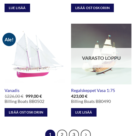
LUE LISÄÄ
LISÄÄ OSTOSKORIIN
Ale!
VARASTO LOPPU
Vanadis
Regalskeppet Vasa 1:75
Alkuperäinen
Nykyinen
1226,00
€
999,00
€
423,00
€
hinta
hinta
Billing Boats BB0502
Billing Boats BB0490
oli:
on:
1226,00 €.
999,00 €.
LISÄÄ OSTOSKORIIN
LUE LISÄÄ
1
2
3