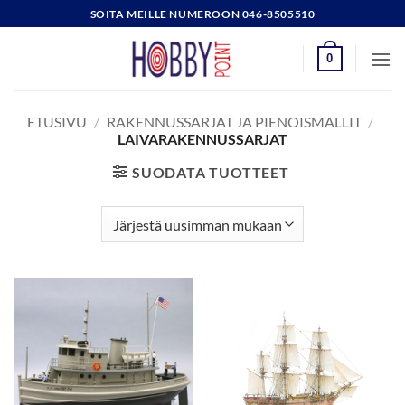
Skip
SOITA MEILLE NUMEROON 046-8505510
to
content
0
ETUSIVU
/
RAKENNUSSARJAT JA PIENOISMALLIT
/
LAIVARAKENNUSSARJAT
SUODATA TUOTTEET