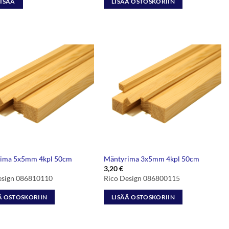
LISÄÄ
LISÄÄ OSTOSKORIIN
ima 5x5mm 4kpl 50cm
Mäntyrima 3x5mm 4kpl 50cm
3,20
€
esign 086810110
Rico Design 086800115
Ä OSTOSKORIIN
LISÄÄ OSTOSKORIIN