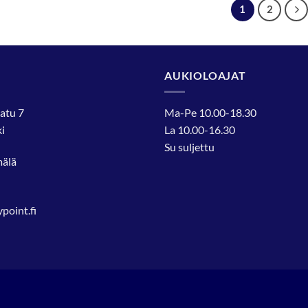
1
2
AUKIOLOAJAT
atu 7
Ma-Pe 10.00-18.30
i
La 10.00-16.30
Su suljettu
mälä
oint.fi