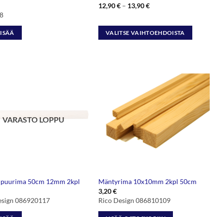
Hintaluokka:
12,90
€
–
13,90
€
12,90 €
8
-
13,90 €
LISÄÄ
VALITSE VAIHTOEHDOISTA
Tällä
tuotteella
on
useampi
muunnelma.
Voit
tehdä
VARASTO LOPPU
valinnat
tuotteen
sivulla.
 puurima 50cm 12mm 2kpl
Mäntyrima 10x10mm 2kpl 50cm
3,20
€
esign 086920117
Rico Design 086810109