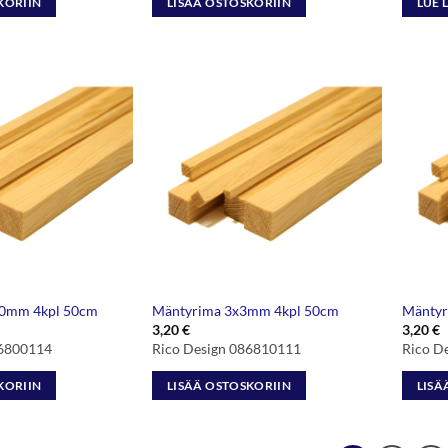
KORIIN
LISÄÄ OSTOSKORIIN
LUE 
10mm 4kpl 50cm
Mäntyrima 3x3mm 4kpl 50cm
Mäntyr
3,20
€
3,20
€
86800114
Rico Design 086810111
Rico D
KORIIN
LISÄÄ OSTOSKORIIN
LISÄ