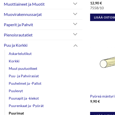
12,90
€
Muottiaineet ja Muotit
7558/10
Muovirakennussarjat
LISÄÄ OSTOS
Paperit ja Pahvit
Pienoisrautatiet
Puu ja Korkki
Askartelutikut
Korkki
Muut puutuotteet
Puu- ja Pahvirasiat
Puuhelmet ja -Pallot
Puulevyt
Pyöreä mäntyr
Puunapit ja -kiekot
9,90
€
Puurenkaat ja -Pyörät
Puurimat