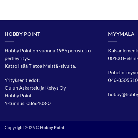
HOBBY POINT
MYYMÄLÄ
Hobby Point on vuonna 1986 perustettu
Kaisaniemenk
perheyritys.
00100 Helsink
Katso lisää
Tietoa Meistä
-sivulta.
Puhelin, myy
Yrityksen tiedot:
046-8505510
Oulun Askartelu ja Kehys Oy
hobby@hobbyp
Hobby Point
Y-tunnus: 0866103-0
Copyright 2026 ©
Hobby Point