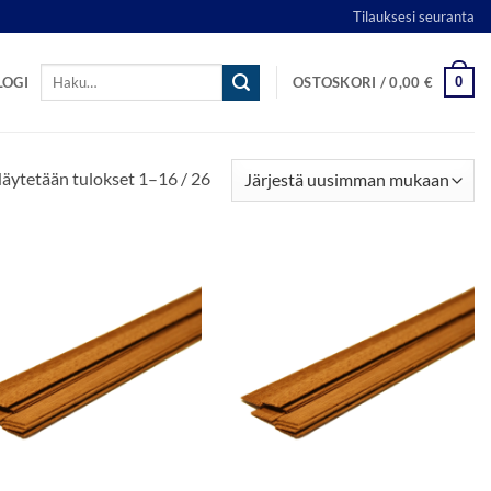
Tilauksesi seuranta
Etsi:
0
LOGI
OSTOSKORI /
0,00
€
Sorted
äytetään tulokset 1–16 / 26
by
latest