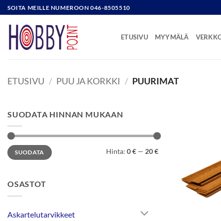
Skip
SOITA MEILLE NUMEROON 046-8505510
to
content
ETUSIVU
MYYMÄLÄ
VERKK
ETUSIVU
/
PUU JA KORKKI
/
PUURIMAT
SUODATA HINNAN MUKAAN
Minimihinta
Maksimihinta
Hinta:
0 €
—
20 €
SUODATA
OSASTOT
Askartelutarvikkeet