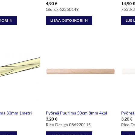
4,90
€
14,90
€
Glorex 62250149
7558/3
KORIIN
LISÄÄ OSTOSKORIIN
LUE 
ima 30mm 1metri
Pyöreä Puurima 50cm 8mm 4kpl
Pyöreä
3,20
€
3,20
€
Rico Design 086920115
Rico D