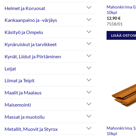
Mahonkirima 0
Helmet ja Koruosat
10kpl
12,90
€
Kankaanpaino ja -värjäys
7558/01
Käsityö ja Ompelu
LISÄÄ OSTOS
Kynäruiskut ja tarvikkeet
Kynät, Liidut ja Piirtäminen
Leijat
Liimat ja Teipit
Maalit ja Maalaus
Maisemointi
Massat ja muotoilu
Mahonkirima 
Metallit, Muovit ja Styrox
10kpl