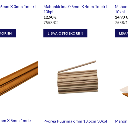
,6mm X 3mm 1metri
Mahonkirima 0,6mm X 4mm 1metri
Mahonk
10kpl
10kpl
12,90
€
14,90
€
7558/02
7558/1
KORIIN
LISÄÄ OSTOSKORIIN
LISÄ
1mm X 5mm 1metri
Pyöreä Puurima 6mm 13,5cm 30kpl
Mahonk