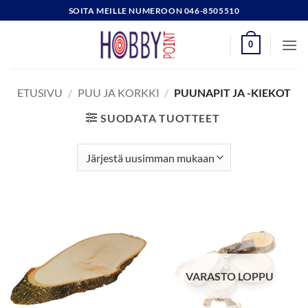
Skip
SOITA MEILLE NUMEROON 046-8505510
to
content
0
ETUSIVU
/
PUU JA KORKKI
/
PUUNAPIT JA -KIEKOT
SUODATA TUOTTEET
VARASTO LOPPU