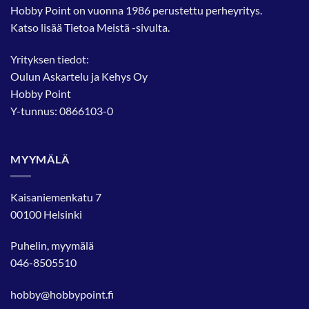
Hobby Point on vuonna 1986 perustettu perheyritys.
Katso lisää
Tietoa Meistä
-sivulta.
Yrityksen tiedot:
Oulun Askartelu ja Kehys Oy
Hobby Point
Y-tunnus: 0866103-0
MYYMÄLÄ
Kaisaniemenkatu 7
00100 Helsinki
Puhelin, myymälä
046-8505510
hobby@hobbypoint.fi