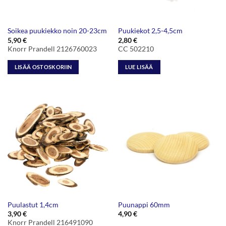
Soikea puukiekko noin 20-23cm
Puukiekot 2,5-4,5cm
5,90
€
2,80
€
Knorr Prandell 2126760023
CC 502210
LISÄÄ OSTOSKORIIN
LUE LISÄÄ
Puulastut 1,4cm
Puunappi 60mm
3,90
€
4,90
€
Knorr Prandell 216491090