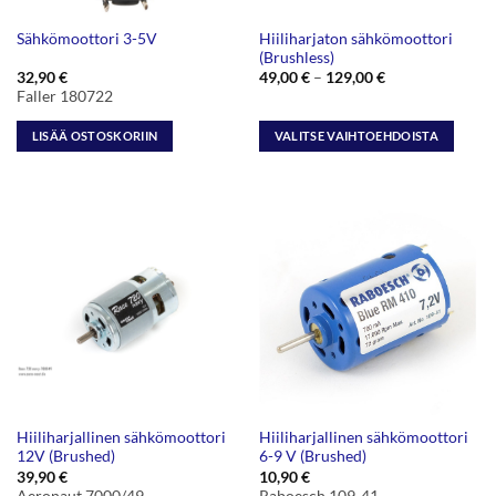
Hiiliharjaton sähkömoottori
Sähkömoottori 3-5V
(Brushless)
Hintaluokka:
32,90
€
49,00
€
–
129,00
€
49,00 €
Faller 180722
-
129,00 €
LISÄÄ OSTOSKORIIN
VALITSE VAIHTOEHDOISTA
Tällä
tuotteella
on
useampi
muunnelma.
Voit
tehdä
valinnat
tuotteen
sivulla.
Hiiliharjallinen sähkömoottori
Hiiliharjallinen sähkömoottori
12V (Brushed)
6-9 V (Brushed)
39,90
€
10,90
€
Aeronaut 7000/49
Raboesch 109-41