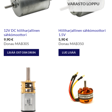
VARASTO LOPPU
12V DC hiiliharjallinen
Hiiliharjallinen sähkömoottori
sähkömoottori
1.5V
9,90
€
5,90
€
Donau MAB305
Donau MAB350
LISÄÄ OSTOSKORIIN
LUE LISÄÄ