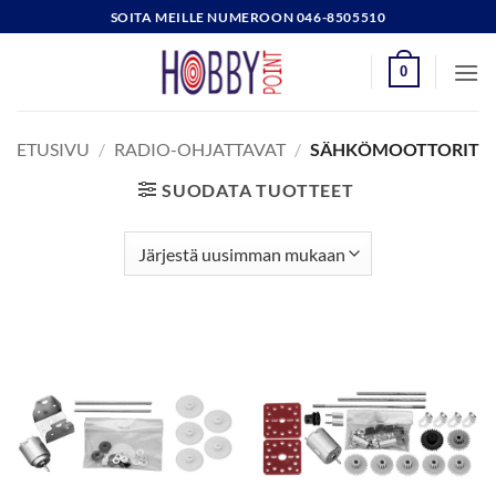
Skip
SOITA MEILLE NUMEROON 046-8505510
to
content
0
ETUSIVU
/
RADIO-OHJATTAVAT
/
SÄHKÖMOOTTORIT
SUODATA TUOTTEET