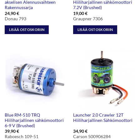
akselisen Alennusvaihteen
Hiiliharjallinen sähkömoottori
Rakennussarja
7.2V (Brushed)
24,90
€
19,00
€
Donau 793
Graupner 7306
LISÄÄ OSTOSKORIIN
LISÄÄ OSTOSKORIIN
Blue RM-510 TRQ
Launcher 2.0 Crawler 12T
Hiiliharjallinen sähkömoottori
Hiiliharjallinen Sähkömoottori
6-9 V (Brushed)
39,90
€
34,90
€
Raboesch 109-51
Carson 500906284