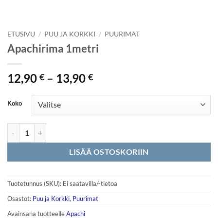
ETUSIVU
/
PUU JA KORKKI
/
PUURIMAT
Apachirima 1metri
Hintaluokka:
12,90
–
13,90
€
€
12,90 €
-
Koko
13,90 €
Apachirima 1metri määrä
LISÄÄ OSTOSKORIIN
Tuotetunnus (SKU):
Ei saatavilla/-tietoa
Osastot:
Puu ja Korkki
,
Puurimat
Avainsana tuotteelle
Apachi