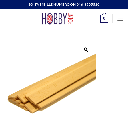
Skip
SOITA MEILLE NUMEROON 046-8505510
to
content
0