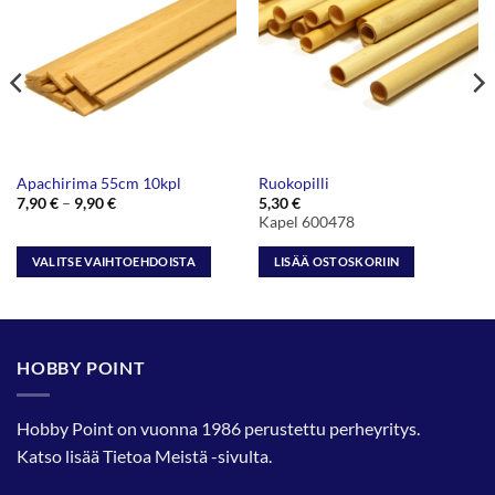
Apachirima 55cm 10kpl
Ruokopilli
Hintaluokka:
7,90
€
–
9,90
€
5,30
€
7,90 €
Kapel 600478
-
9,90 €
VALITSE VAIHTOEHDOISTA
LISÄÄ OSTOSKORIIN
Tällä
tuotteella
on
useampi
HOBBY POINT
muunnelma.
Voit
tehdä
Hobby Point on vuonna 1986 perustettu perheyritys.
valinnat
Katso lisää
Tietoa Meistä
-sivulta.
tuotteen