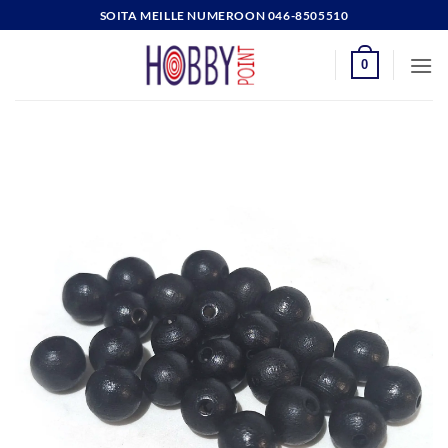
Skip
SOITA MEILLE NUMEROON 046-8505510
to
content
0