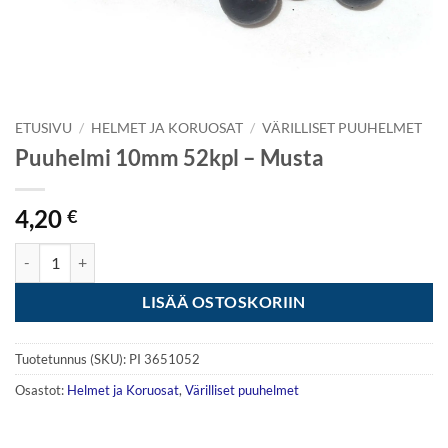
ETUSIVU
/
HELMET JA KORUOSAT
/
VÄRILLISET PUUHELMET
Puuhelmi 10mm 52kpl – Musta
4,20
€
Puuhelmi 10mm 52kpl - Musta määrä
LISÄÄ OSTOSKORIIN
Tuotetunnus (SKU):
PI 3651052
Osastot:
Helmet ja Koruosat
,
Värilliset puuhelmet