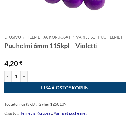
ETUSIVU
/
HELMET JA KORUOSAT
/
VÄRILLISET PUUHELMET
Puuhelmi 6mm 115kpl – Violetti
4,20
€
Puuhelmi 6mm 115kpl - Violetti määrä
LISÄÄ OSTOSKORIIN
Tuotetunnus (SKU):
Rayher 1250139
Osastot:
Helmet ja Koruosat
,
Värilliset puuhelmet