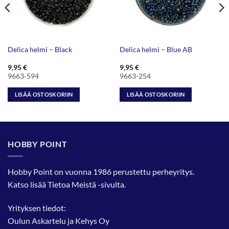
Delica helmi – Black
Delica helmi – Blue AB
9,95
€
9,95
€
9663-594
9663-254
LISÄÄ OSTOSKORIIN
LISÄÄ OSTOSKORIIN
HOBBY POINT
Hobby Point on vuonna 1986 perustettu perheyritys.
Katso lisää
Tietoa Meistä
-sivulta.
Yrityksen tiedot:
Oulun Askartelu ja Kehys Oy