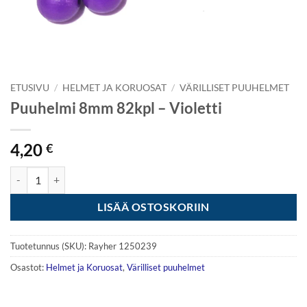
ETUSIVU
/
HELMET JA KORUOSAT
/
VÄRILLISET PUUHELMET
Puuhelmi 8mm 82kpl – Violetti
4,20
€
Puuhelmi 8mm 82kpl - Violetti määrä
LISÄÄ OSTOSKORIIN
Tuotetunnus (SKU):
Rayher 1250239
Osastot:
Helmet ja Koruosat
,
Värilliset puuhelmet