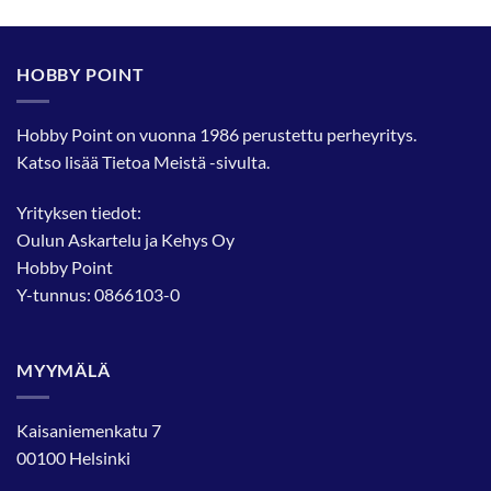
tuotteella
tuotteella
on
on
useampi
useampi
HOBBY POINT
muunnelma.
muunnelma.
Voit
Voit
tehdä
tehdä
Hobby Point on vuonna 1986 perustettu perheyritys.
valinnat
valinnat
Katso lisää
Tietoa Meistä
-sivulta.
tuotteen
tuotteen
sivulla.
sivulla.
Yrityksen tiedot:
Oulun Askartelu ja Kehys Oy
Hobby Point
Y-tunnus: 0866103-0
MYYMÄLÄ
Kaisaniemenkatu 7
00100 Helsinki