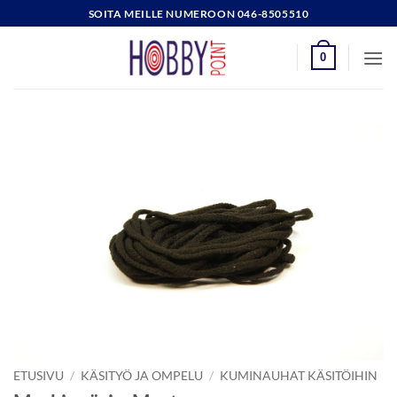
Skip
SOITA MEILLE NUMEROON 046-8505510
to
content
0
ETUSIVU
/
KÄSITYÖ JA OMPELU
/
KUMINAUHAT KÄSITÖIHIN