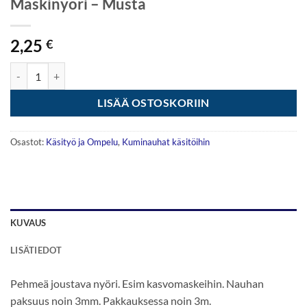
Maskinyöri – Musta
2,25
€
Maskinyöri - Musta määrä
LISÄÄ OSTOSKORIIN
Osastot:
Käsityö ja Ompelu
,
Kuminauhat käsitöihin
KUVAUS
LISÄTIEDOT
Pehmeä joustava nyöri. Esim kasvomaskeihin. Nauhan
paksuus noin 3mm. Pakkauksessa noin 3m.