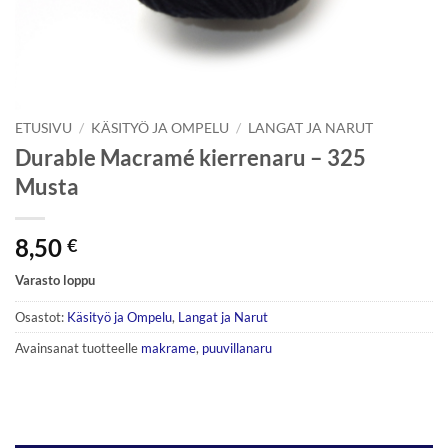
ETUSIVU
/
KÄSITYÖ JA OMPELU
/
LANGAT JA NARUT
Durable Macramé kierrenaru – 325
Musta
8,50
€
Varasto loppu
Osastot:
Käsityö ja Ompelu
,
Langat ja Narut
Avainsanat tuotteelle
makrame
,
puuvillanaru