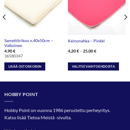
Samettitrikoo n.40x50cm –
Keinonahka – Pinkki
Valkoinen
Hintaluokka:
4,90
€
4,20
€
–
25,00
€
4,20 €
36580347
-
25,00 €
LISÄÄ OSTOSKORIIN
VALITSE VAIHTOEHDOISTA
Tällä
tuotteella
on
useampi
HOBBY POINT
muunnelma.
Voit
tehdä
Hobby Point on vuonna 1986 perustettu perheyritys.
valinnat
Katso lisää
Tietoa Meistä
-sivulta.
tuotteen
sivulla.