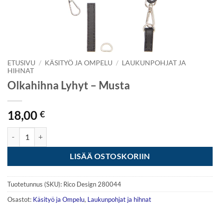
ETUSIVU
/
KÄSITYÖ JA OMPELU
/
LAUKUNPOHJAT JA
HIHNAT
Olkahihna Lyhyt – Musta
18,00
€
Olkahihna Lyhyt - Musta määrä
LISÄÄ OSTOSKORIIN
Tuotetunnus (SKU):
Rico Design 280044
Osastot:
Käsityö ja Ompelu
,
Laukunpohjat ja hihnat