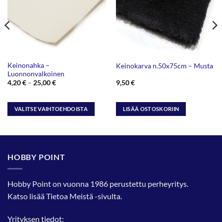
Keinonahka –
Keinokarva n.50x75cm – Musta
Luonnonvalkoinen
Hintaluokka:
4,20
€
–
25,00
€
9,50
€
4,20 €
-
25,00 €
VALITSE VAIHTOEHDOISTA
LISÄÄ OSTOSKORIIN
Tällä
tuotteella
on
useampi
HOBBY POINT
muunnelma.
Voit
tehdä
Hobby Point on vuonna 1986 perustettu perheyritys.
valinnat
Katso lisää
Tietoa Meistä
-sivulta.
tuotteen
sivulla.
Yrityksen tiedot: