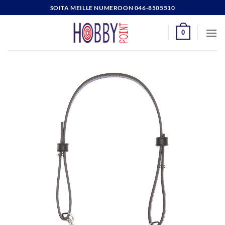
Skip
SOITA MEILLE NUMEROON 046-8505510
to
content
0