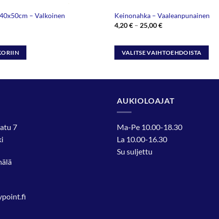
n.40x50cm – Valkoinen
Keinonahka – Vaaleanpunainen
Hintaluokka:
4,20
€
–
25,00
€
4,20 €
-
25,00 €
KORIIN
VALITSE VAIHTOEHDOISTA
Tällä
tuotteella
on
useampi
AUKIOLOAJAT
muunnelma.
Voit
atu 7
Ma-Pe 10.00-18.30
tehdä
i
La 10.00-16.30
valinnat
Su suljettu
tuotteen
mälä
sivulla.
oint.fi