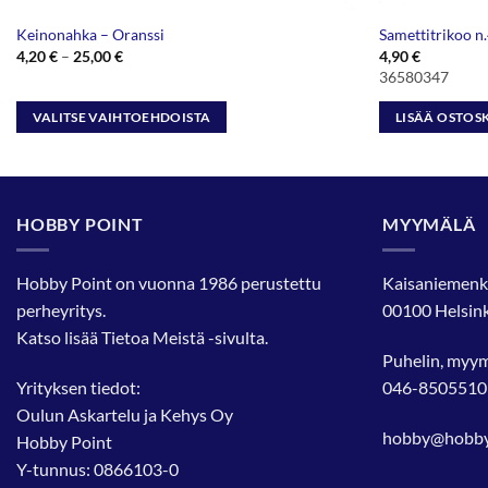
Keinonahka – Oranssi
Samettitrikoo 
Hintaluokka:
4,20
€
–
25,00
€
4,90
€
4,20 €
36580347
-
25,00 €
VALITSE VAIHTOEHDOISTA
LISÄÄ OSTOS
Tällä
tuotteella
on
useampi
HOBBY POINT
MYYMÄLÄ
muunnelma.
Voit
Hobby Point on vuonna 1986 perustettu
Kaisaniemenk
tehdä
perheyritys.
00100 Helsink
valinnat
Katso lisää
Tietoa Meistä
-sivulta.
tuotteen
Puhelin, myy
sivulla.
Yrityksen tiedot:
046-8505510
Oulun Askartelu ja Kehys Oy
hobby@hobbyp
Hobby Point
Y-tunnus: 0866103-0