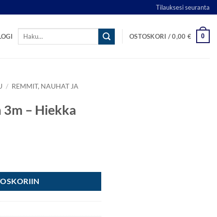
Tilauksesi seuranta
Etsi:
0
LOGI
OSTOSKORI /
0,00
€
U
/
REMMIT, NAUHAT JA
3m – Hiekka
ärä
TOSKORIIN