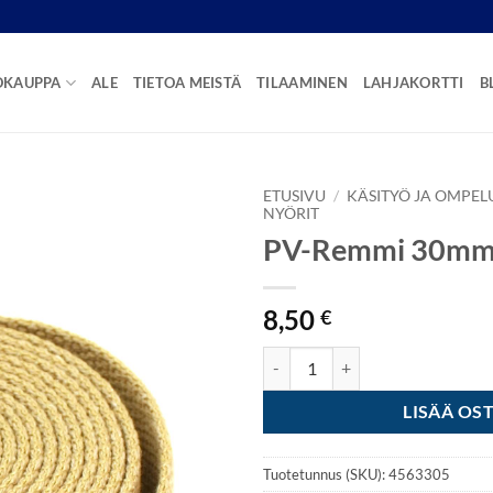
OKAUPPA
ALE
TIETOA MEISTÄ
TILAAMINEN
LAHJAKORTTI
B
ETUSIVU
/
KÄSITYÖ JA OMPEL
NYÖRIT
PV-Remmi 30mm 
8,50
€
PV-Remmi 30mm 3m - Hiekka mä
LISÄÄ OS
Tuotetunnus (SKU):
4563305