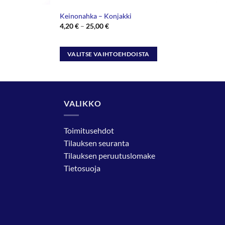
Keinonahka – Konjakki
Hintaluokka:
4,20
€
–
25,00
€
4,20 €
-
25,00 €
VALITSE VAIHTOEHDOISTA
Tällä
tuotteella
on
useampi
VALIKKO
muunnelma.
Voit
Toimitusehdot
tehdä
Tilauksen seuranta
valinnat
Tilauksen peruutuslomake
tuotteen
Tietosuoja
sivulla.