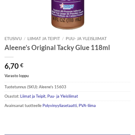
ETUSIVU
/
LIIMAT JA TEIPIT
/
PUU- JA YLEISLIIMAT
Aleene’s Original Tacky Glue 118ml
6,70
€
Varasto loppu
Tuotetunnus (SKU):
Aleene's 15603
Osastot:
Liimat ja Teipit
,
Puu- ja Yleisliimat
Avainsanat tuotteelle
Polyvinyyliasetaatti
,
PVA-liima