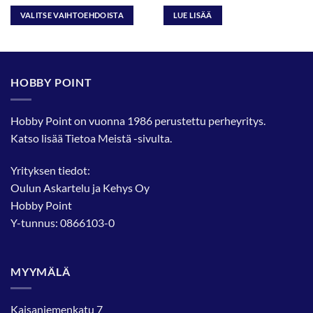
25,90 €
VALITSE VAIHTOEHDOISTA
LUE LISÄÄ
Tällä
tuotteella
on
useampi
HOBBY POINT
muunnelma.
Voit
tehdä
Hobby Point on vuonna 1986 perustettu perheyritys.
valinnat
Katso lisää
Tietoa Meistä
-sivulta.
tuotteen
sivulla.
Yrityksen tiedot:
Oulun Askartelu ja Kehys Oy
Hobby Point
Y-tunnus: 0866103-0
MYYMÄLÄ
Kaisaniemenkatu 7