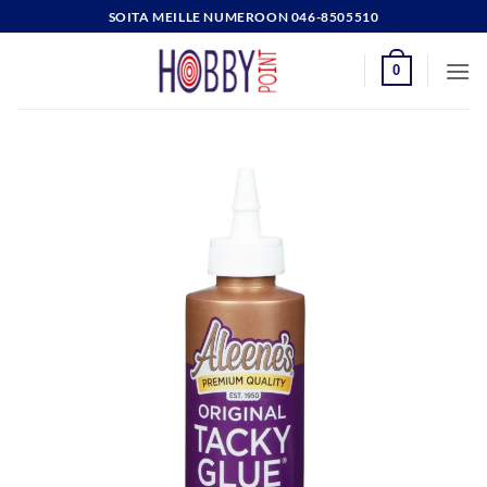
Skip
SOITA MEILLE NUMEROON 046-8505510
to
content
0