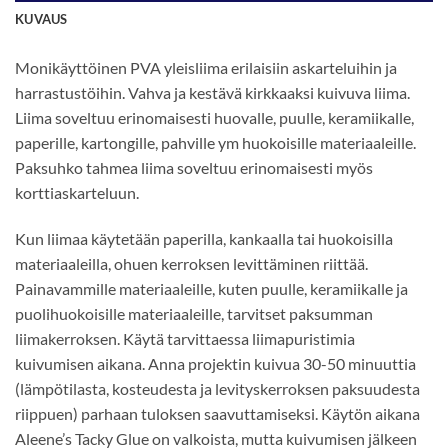
KUVAUS
Monikäyttöinen PVA yleisliima erilaisiin askarteluihin ja
harrastustöihin. Vahva ja kestävä kirkkaaksi kuivuva liima.
Liima soveltuu erinomaisesti huovalle, puulle, keramiikalle,
paperille, kartongille, pahville ym huokoisille materiaaleille.
Paksuhko tahmea liima soveltuu erinomaisesti myös
korttiaskarteluun.
Kun liimaa käytetään paperilla, kankaalla tai huokoisilla
materiaaleilla, ohuen kerroksen levittäminen riittää.
Painavammille materiaaleille, kuten puulle, keramiikalle ja
puolihuokoisille materiaaleille, tarvitset paksumman
liimakerroksen. Käytä tarvittaessa liimapuristimia
kuivumisen aikana. Anna projektin kuivua 30-50 minuuttia
(lämpötilasta, kosteudesta ja levityskerroksen paksuudesta
riippuen) parhaan tuloksen saavuttamiseksi. Käytön aikana
Aleene’s Tacky Glue on valkoista, mutta kuivumisen jälkeen