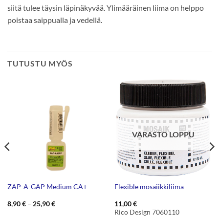
siitä tulee täysin läpinäkyvää. Ylimääräinen liima on helppo
poistaa saippualla ja vedellä.
TUTUSTU MYÖS
VARASTO LOPPU
ZAP-A-GAP Medium CA+
Flexible mosaiikkiliima
Hintaluokka:
8,90
€
–
25,90
€
11,00
€
8,90 €
Rico Design 7060110
-