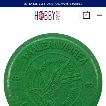
Skip
SOITA MEILLE NUMEROON 046-8505510
to
content
0