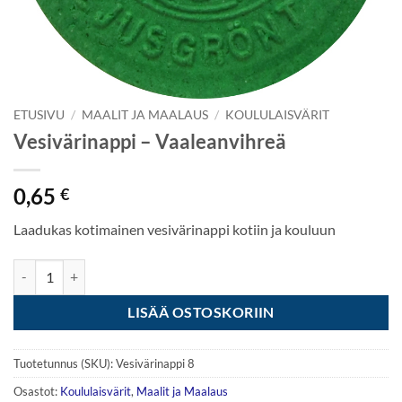
ETUSIVU
/
MAALIT JA MAALAUS
/
KOULULAISVÄRIT
Vesivärinappi – Vaaleanvihreä
0,65
€
Laadukas kotimainen vesivärinappi kotiin ja kouluun
Vesivärinappi - Vaaleanvihreä määrä
LISÄÄ OSTOSKORIIN
Tuotetunnus (SKU):
Vesivärinappi 8
Osastot:
Koululaisvärit
,
Maalit ja Maalaus