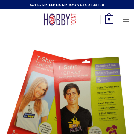
Skip
SOITA MEILLE NUMEROON 046-8505510
to
content
0