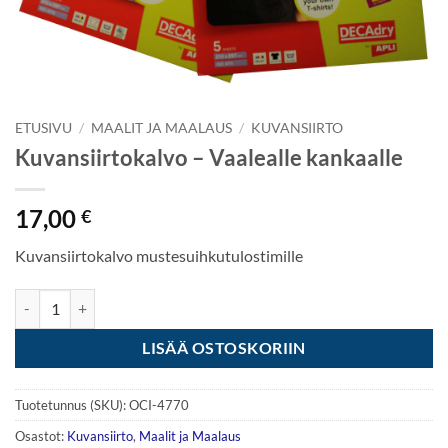
ETUSIVU
/
MAALIT JA MAALAUS
/
KUVANSIIRTO
Kuvansiirtokalvo – Vaalealle kankaalle
17,00
€
Kuvansiirtokalvo mustesuihkutulostimille
Kuvansiirtokalvo - Vaalealle kankaalle määrä
LISÄÄ OSTOSKORIIN
Tuotetunnus (SKU):
OCI-4770
Osastot:
Kuvansiirto
,
Maalit ja Maalaus