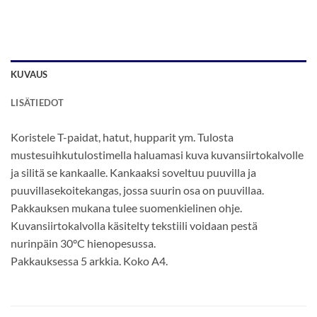
KUVAUS
LISÄTIEDOT
Koristele T-paidat, hatut, hupparit ym. Tulosta
mustesuihkutulostimella haluamasi kuva kuvansiirtokalvolle
ja silitä se kankaalle. Kankaaksi soveltuu puuvilla ja
puuvillasekoitekangas, jossa suurin osa on puuvillaa.
Pakkauksen mukana tulee suomenkielinen ohje.
Kuvansiirtokalvolla käsitelty tekstiili voidaan pestä
nurinpäin 30°C hienopesussa.
Pakkauksessa 5 arkkia. Koko A4.