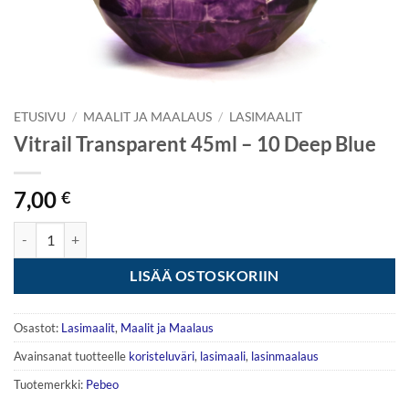
ETUSIVU
/
MAALIT JA MAALAUS
/
LASIMAALIT
Vitrail Transparent 45ml – 10 Deep Blue
7,00
€
Vitrail Transparent 45ml - 10 Deep Blue määrä
LISÄÄ OSTOSKORIIN
Osastot:
Lasimaalit
,
Maalit ja Maalaus
Avainsanat tuotteelle
koristeluväri
,
lasimaali
,
lasinmaalaus
Tuotemerkki:
Pebeo