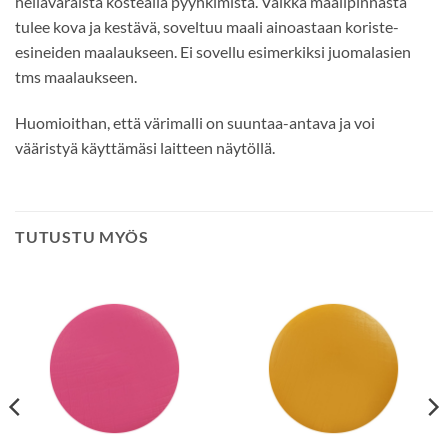
hellävaraista kostealla pyyhkimistä. Vaikka maalipinnasta
tulee kova ja kestävä, soveltuu maali ainoastaan koriste-
esineiden maalaukseen. Ei sovellu esimerkiksi juomalasien
tms maalaukseen.
Huomioithan, että värimalli on suuntaa-antava ja voi
vääristyä käyttämäsi laitteen näytöllä.
TUTUSTU MYÖS