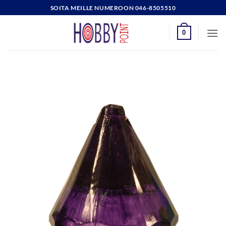
Skip
SOITA MEILLE NUMEROON 046-8505510
to
content
0