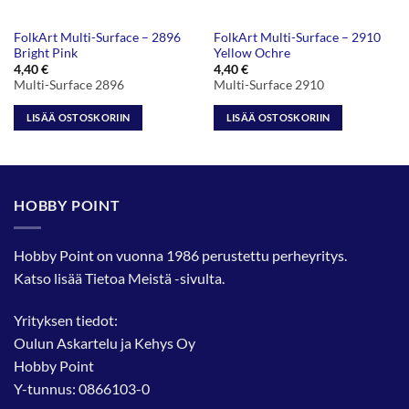
FolkArt Multi-Surface – 2896
FolkArt Multi-Surface – 2910
Bright Pink
Yellow Ochre
4,40
€
4,40
€
Multi-Surface 2896
Multi-Surface 2910
LISÄÄ OSTOSKORIIN
LISÄÄ OSTOSKORIIN
HOBBY POINT
Hobby Point on vuonna 1986 perustettu perheyritys.
Katso lisää
Tietoa Meistä
-sivulta.
Yrityksen tiedot:
Oulun Askartelu ja Kehys Oy
Hobby Point
Y-tunnus: 0866103-0