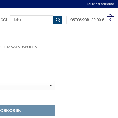
Tilauksesi seuranta
Etsi:
0
LOGI
OSTOSKORI /
0,00
€
S
/
MAALAUSPOHJAT
aluokka:
 €
0 €
TOSKORIIN