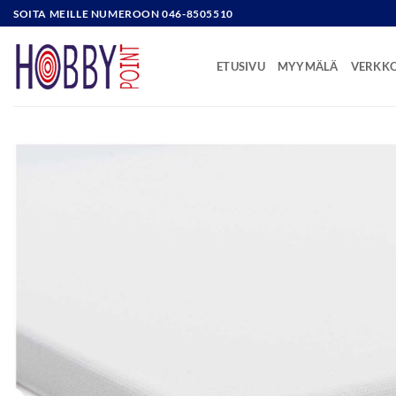
Skip
SOITA MEILLE NUMEROON 046-8505510
to
content
ETUSIVU
MYYMÄLÄ
VERKK