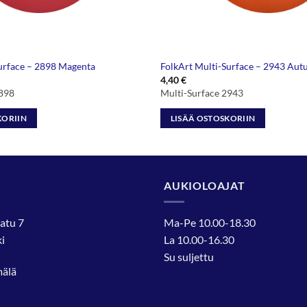
urface – 2898 Magenta
FolkArt Multi-Surface – 2943 Aut
4,40
€
2898
Multi-Surface 2943
KORIIN
LISÄÄ OSTOSKORIIN
AUKIOLOAJAT
atu 7
Ma-Pe 10.00-18.30
i
La 10.00-16.30
Su suljettu
mälä