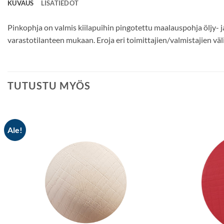
KUVAUS
LISÄTIEDOT
Pinkophja on valmis kiilapuihin pingotettu maalauspohja öljy- j
varastotilanteen mukaan. Eroja eri toimittajien/valmistajien välil
TUTUSTU MYÖS
Ale!