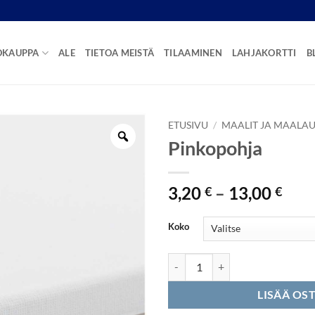
OKAUPPA
ALE
TIETOA MEISTÄ
TILAAMINEN
LAHJAKORTTI
B
ETUSIVU
/
MAALIT JA MAALAU
Pinkopohja
Hint
3,20
–
13,00
€
€
3,20
-
Koko
13,0
Pinkopohja määrä
LISÄÄ OS