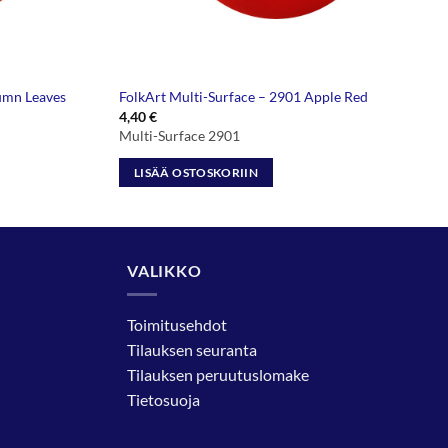
umn Leaves
FolkArt Multi-Surface – 2901 Apple Red
4,40
€
Multi-Surface 2901
LISÄÄ OSTOSKORIIN
VALIKKO
Toimitusehdot
Tilauksen seuranta
Tilauksen peruutuslomake
Tietosuoja