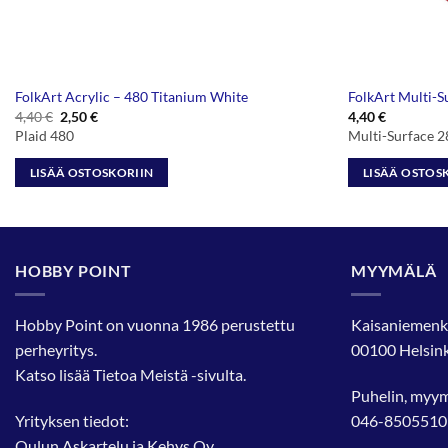
FolkArt Acrylic – 480 Titanium White
FolkArt Multi-S
Alkuperäinen
Nykyinen
4,40
€
2,50
€
4,40
€
hinta
hinta
Plaid 480
Multi-Surface 
oli:
on:
4,40 €.
2,50 €.
LISÄÄ OSTOSKORIIN
LISÄÄ OSTOS
HOBBY POINT
MYYMÄLÄ
Hobby Point on vuonna 1986 perustettu
Kaisaniemenk
perheyritys.
00100 Helsink
Katso lisää
Tietoa Meistä
-sivulta.
Puhelin, myy
Yrityksen tiedot:
046-8505510
Oulun Askartelu ja Kehys Oy