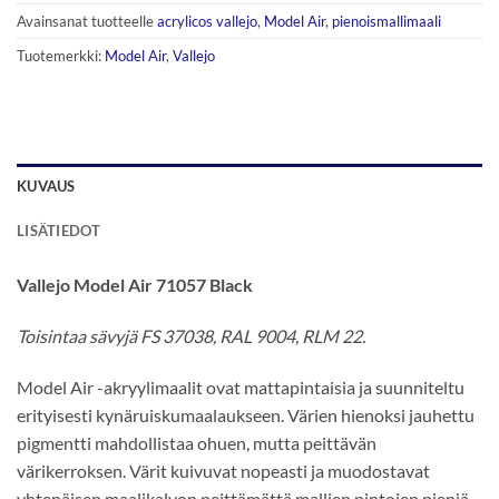
Avainsanat tuotteelle
acrylicos vallejo
,
Model Air
,
pienoismallimaali
Tuotemerkki:
Model Air
,
Vallejo
KUVAUS
LISÄTIEDOT
Vallejo Model Air 71057 Black
Toisintaa sävyjä FS 37038, RAL 9004, RLM 22.
Model Air -akryylimaalit ovat mattapintaisia ja suunniteltu
erityisesti kynäruiskumaalaukseen. Värien hienoksi jauhettu
pigmentti mahdollistaa ohuen, mutta peittävän
värikerroksen. Värit kuivuvat nopeasti ja muodostavat
yhtenäisen maalikalvon peittämättä mallien pintojen pieniä