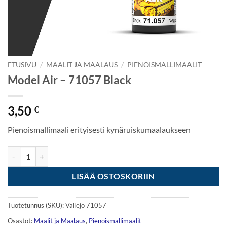
ETUSIVU
/
MAALIT JA MAALAUS
/
PIENOISMALLIMAALIT
Model Air – 71057 Black
3,50
€
Pienoismallimaali erityisesti kynäruiskumaalaukseen
Model Air - 71057 Black määrä
LISÄÄ OSTOSKORIIN
Tuotetunnus (SKU):
Vallejo 71057
Osastot:
Maalit ja Maalaus
,
Pienoismallimaalit