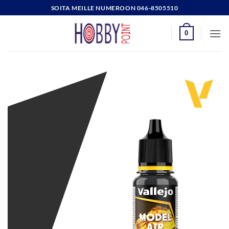
Skip
SOITA MEILLE NUMEROON 046-8505510
to
content
0