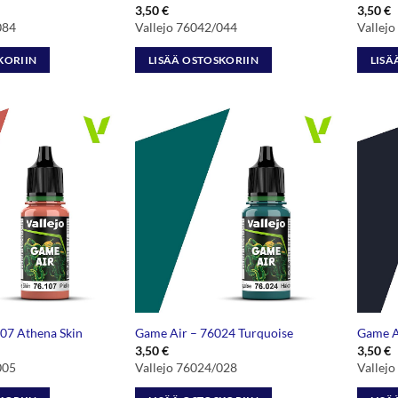
3,50
€
3,50
€
084
Vallejo 76042/044
Vallej
KORIIN
LISÄÄ OSTOSKORIIN
LISÄ
07 Athena Skin
Game Air – 76024 Turquoise
Game A
3,50
€
3,50
€
005
Vallejo 76024/028
Vallej