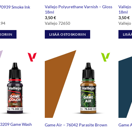
Vallejo Polyurethane Varnish – Gloss
Vallejo
70939 Smoke Ink
18ml
18ml
3,50
€
3,50
€
194
Vallejo 72650
Vallej
KORIIN
LISÄÄ OSTOSKORIIN
LISÄ
73209 Game Wash
Game Air – 76042 Parasite Brown
Game A