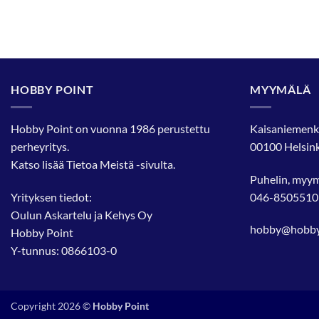
HOBBY POINT
MYYMÄLÄ
Hobby Point on vuonna 1986 perustettu
Kaisaniemenk
perheyritys.
00100 Helsink
Katso lisää
Tietoa Meistä
-sivulta.
Puhelin, myy
Yrityksen tiedot:
046-8505510
Oulun Askartelu ja Kehys Oy
hobby@hobbyp
Hobby Point
Y-tunnus: 0866103-0
Copyright 2026 ©
Hobby Point