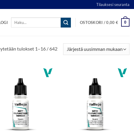
Tilauksesi seuranta
Etsi:
0
LOGI
OSTOSKORI /
0,00
€
Sorted
ytetään tulokset 1–16 / 642
by
latest