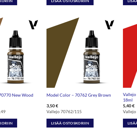
KORIIN
LISÄÄ OSTOSKORIIN
LISÄ
Vallejo
 70770 New Wood
Model Color – 70762 Grey Brown
18ml
3,50
€
5,40
€
149
Vallejo 70762/115
Vallej
KORIIN
LISÄÄ OSTOSKORIIN
LISÄ