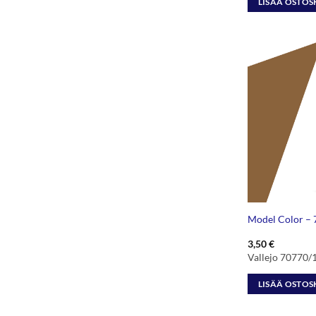
LISÄÄ OSTOS
Model Color –
3,50
€
Vallejo 70770/
LISÄÄ OSTOS