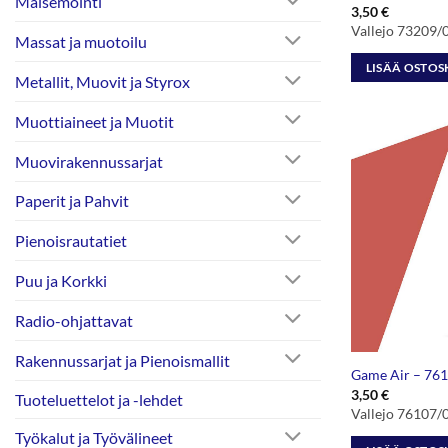
Maisemointi
3,50
€
Vallejo 73209/
Massat ja muotoilu
LISÄÄ OSTOS
Metallit, Muovit ja Styrox
Muottiaineet ja Muotit
Muovirakennussarjat
Paperit ja Pahvit
Pienoisrautatiet
Puu ja Korkki
Radio-ohjattavat
Rakennussarjat ja Pienoismallit
Game Air – 761
3,50
€
Tuoteluettelot ja -lehdet
Vallejo 76107/
Työkalut ja Työvälineet