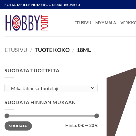
Skip
SOITA MEILLE NUMEROON 046-8505510
to
content
ETUSIVU
MYYMÄLÄ
VERKK
ETUSIVU
/
TUOTE KOKO
/
18ML
SUODATA TUOTTEITA
Mikä tahansa Tuotelaji
SUODATA HINNAN MUKAAN
Minimihinta
Maksimihinta
Hinta:
0 €
—
20 €
SUODATA