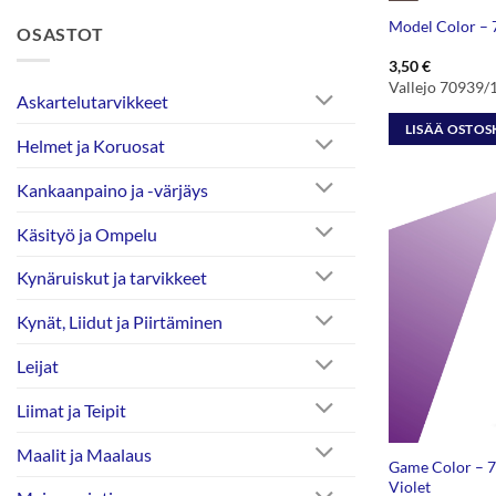
Model Color – 
OSASTOT
3,50
€
Vallejo 70939/
Askartelutarvikkeet
LISÄÄ OSTOS
Helmet ja Koruosat
Kankaanpaino ja -värjäys
Käsityö ja Ompelu
Kynäruiskut ja tarvikkeet
Kynät, Liidut ja Piirtäminen
Leijat
Liimat ja Teipit
Maalit ja Maalaus
Game Color – 
Violet