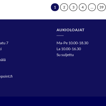
1
2
3
4
…
39
AUKIOLOAJAT
atu 7
Ma-Pe 10.00-18.30
i
La 10.00-16.30
Su suljettu
mälä
oint.fi