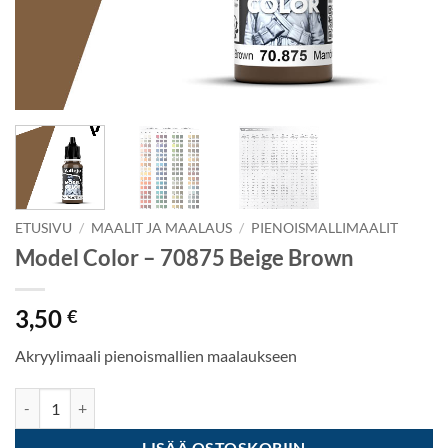
ETUSIVU
/
MAALIT JA MAALAUS
/
PIENOISMALLIMAALIT
Model Color – 70875 Beige Brown
3,50
€
Akryylimaali pienoismallien maalaukseen
Model Color - 70875 Beige Brown määrä
LISÄÄ OSTOSKORIIN