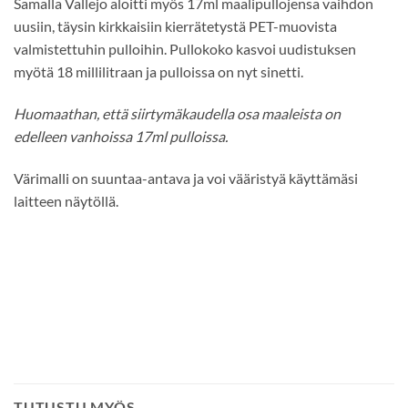
Samalla Vallejo aloitti myös 17ml maalipullojensa vaihdon
uusiin, täysin kirkkaisiin kierrätetystä PET-muovista
valmistettuhin pulloihin. Pullokoko kasvoi uudistuksen
myötä 18 millilitraan ja pulloissa on nyt sinetti.
Huomaathan, että siirtymäkaudella osa maaleista on
edelleen vanhoissa 17ml pulloissa.
Värimalli on suuntaa-antava ja voi vääristyä käyttämäsi
laitteen näytöllä.
TUTUSTU MYÖS