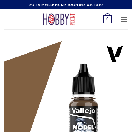
Skip
SOITA MEILLE NUMEROON 046-8505510
to
content
0