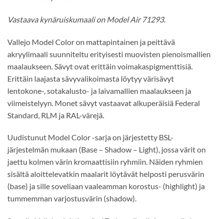
Vastaava kynäruiskumaali on Model Air 71293.
Vallejo Model Color on mattapintainen ja peittävä
akryylimaali suunniteltu erityisesti muovisten pienoismallien
maalaukseen. Sävyt ovat erittäin voimakaspigmenttisiä.
Erittäin laajasta sävyvalikoimasta löytyy värisävyt
lentokone-, sotakalusto- ja laivamallien maalaukseen ja
viimeistelyyn. Monet sävyt vastaavat alkuperäisiä Federal
Standard, RLM ja RAL-värejä.
Uudistunut Model Color -sarja on järjestetty BSL-
järjestelmän mukaan (Base – Shadow – Light), jossa värit on
jaettu kolmen värin kromaattisiin ryhmiin. Näiden ryhmien
sisältä aloittelevatkin maalarit löytävät helposti perusvärin
(base) ja sille soveliaan vaaleamman korostus- (highlight) ja
tummemman varjostusvärin (shadow).