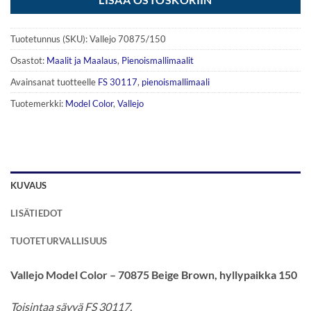
Tuotetunnus (SKU):
Vallejo 70875/150
Osastot:
Maalit ja Maalaus
,
Pienoismallimaalit
Avainsanat tuotteelle
FS 30117
,
pienoismallimaali
Tuotemerkki:
Model Color
,
Vallejo
KUVAUS
LISÄTIEDOT
TUOTETURVALLISUUS
Vallejo Model Color – 70875 Beige Brown, hyllypaikka 150
Toisintaa sävyä FS 30117.