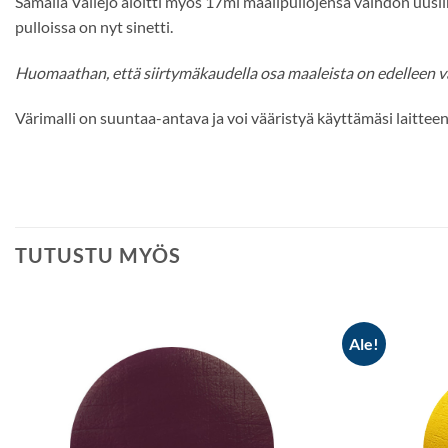
Samalla Vallejo aloitti myös 17ml maalipullojensa vaihdon uusiin
pulloissa on nyt sinetti.
Huomaathan, että siirtymäkaudella osa maaleista on edelleen v
Värimalli on suuntaa-antava ja voi vääristyä käyttämäsi laitteen
TUTUSTU MYÖS
Ale!