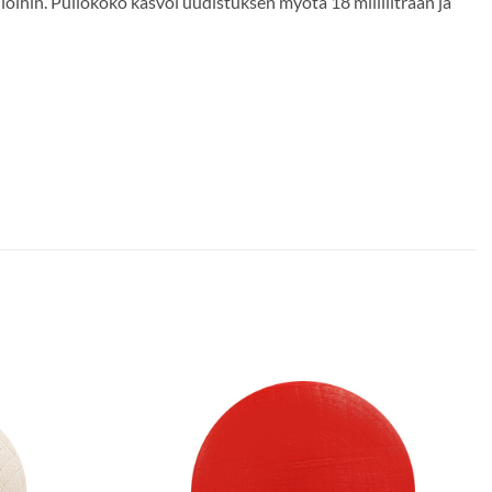
loihin. Pullokoko kasvoi uudistuksen myötä 18 millilitraan ja