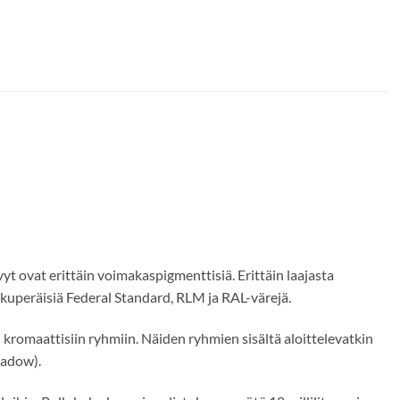
t ovat erittäin voimakaspigmenttisiä. Erittäin laajasta
lkuperäisiä Federal Standard, RLM ja RAL-värejä.
 kromaattisiin ryhmiin. Näiden ryhmien sisältä aloittelevatkin
hadow).