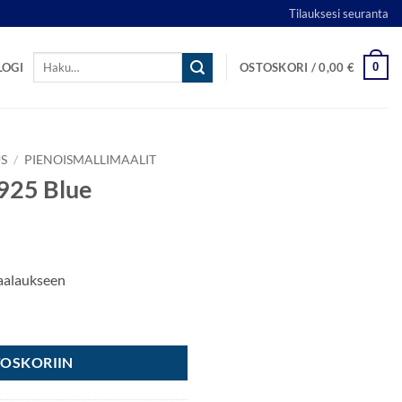
Tilauksesi seuranta
Etsi:
0
LOGI
OSTOSKORI /
0,00
€
S
/
PIENOISMALLIMAALIT
925 Blue
maalaukseen
TOSKORIIN