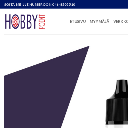
Skip
SOITA MEILLE NUMEROON 046-8505510
to
content
ETUSIVU
MYYMÄLÄ
VERKK