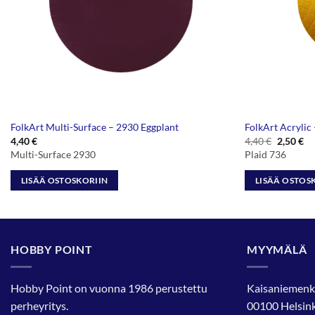
FolkArt Multi-Surface – 2930 Eggplant
FolkArt Acrylic
Alkuper
Ny
4,40
€
4,40
€
2,50
€
hinta
hi
Multi-Surface 2930
Plaid 736
oli:
on
4,40 €.
2,
LISÄÄ OSTOSKORIIN
LISÄÄ OSTOS
HOBBY POINT
MYYMÄLÄ
Hobby Point on vuonna 1986 perustettu
Kaisaniemenk
perheyritys.
00100 Helsink