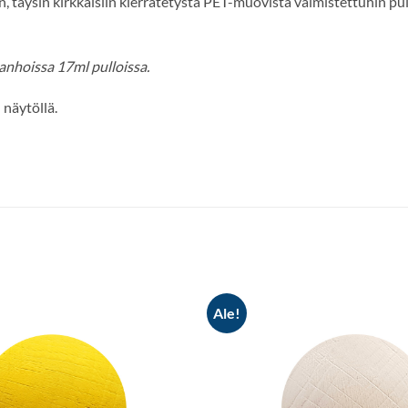
, täysin kirkkaisiin kierrätetystä PET-muovista valmistettuhin pul
anhoissa 17ml pulloissa.
 näytöllä.
Ale!