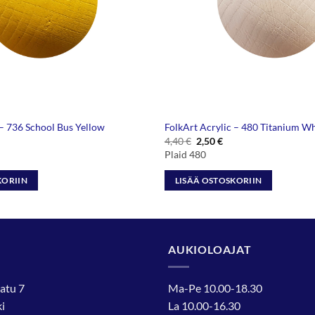
 – 736 School Bus Yellow
FolkArt Acrylic – 480 Titanium Wh
äinen
kyinen
Alkuperäinen
Nykyinen
4,40
€
2,50
€
nta
hinta
hinta
Plaid 480
:
oli:
on:
50 €.
4,40 €.
2,50 €.
KORIIN
LISÄÄ OSTOSKORIIN
AUKIOLOAJAT
atu 7
Ma-Pe 10.00-18.30
i
La 10.00-16.30