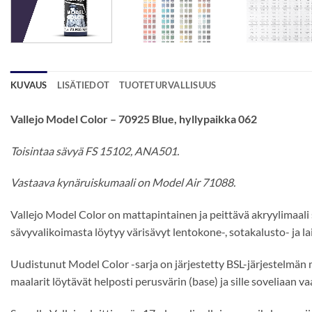
KUVAUS
LISÄTIEDOT
TUOTETURVALLISUUS
Vallejo Model Color – 70925 Blue, hyllypaikka 062
Toisintaa sävyä FS 15102, ANA501.
Vastaava kynäruiskumaali on Model Air 71088.
Vallejo Model Color on mattapintainen ja peittävä akryylimaali 
sävyvalikoimasta löytyy värisävyt lentokone-, sotakalusto- ja l
Uudistunut Model Color -sarja on järjestetty BSL-järjestelmän m
maalarit löytävät helposti perusvärin (base) ja sille soveliaa