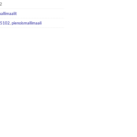
62
allimaalit
15102
,
pienoismallimaali