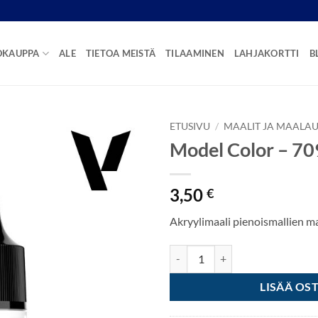
OKAUPPA
ALE
TIETOA MEISTÄ
TILAAMINEN
LAHJAKORTTI
B
ETUSIVU
/
MAALIT JA MAALAU
Model Color – 70
3,50
€
Akryylimaali pienoismallien 
Model Color - 70925 Blue määrä
LISÄÄ OS