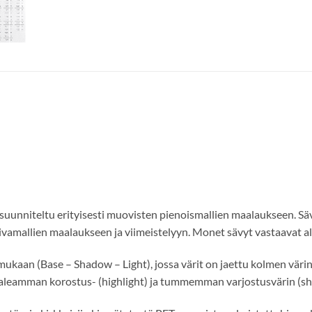
suunniteltu erityisesti muovisten pienoismallien maalaukseen. Sävy
aivamallien maalaukseen ja viimeistelyyn. Monet sävyt vastaavat a
ukaan (Base – Shadow – Light), jossa värit on jaettu kolmen värin
n vaaleamman korostus- (highlight) ja tummemman varjostusvärin (s