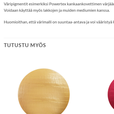
Väripigmentit esimerkiksi Powertex kankaankovettimen värjäämi
Voidaan käyttää myös lakkojen ja muiden mediumien kanssa.
Huomioithan, että värimalli on suuntaa-antava ja voi vääristyä 
TUTUSTU MYÖS