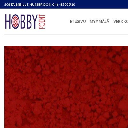
Skip
SOITA MEILLE NUMEROON 046-8505510
to
content
ETUSIVU
MYYMÄLÄ
VERKK