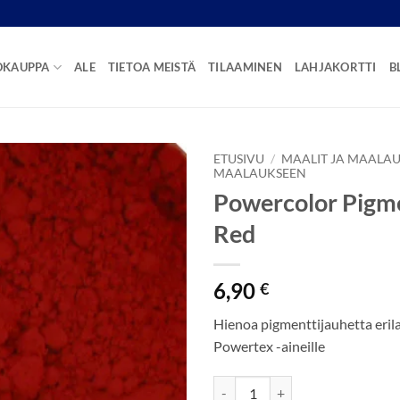
OKAUPPA
ALE
TIETOA MEISTÄ
TILAAMINEN
LAHJAKORTTI
B
ETUSIVU
/
MAALIT JA MAALAU
MAALAUKSEEN
Powercolor Pigme
Red
6,90
€
Hienoa pigmenttijauhetta erila
Powertex -aineille
Powercolor Pigmenttijauhe 40ml 