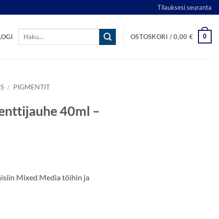
Tilauksesi seuranta
Etsi:
0
LOGI
OSTOSKORI /
0,00
€
S
/
PIGMENTIT
nttijauhe 40ml –
isiin Mixed Media töihin ja
- Red määrä