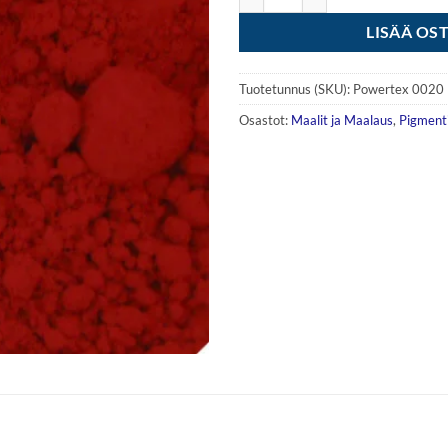
LISÄÄ OS
Tuotetunnus (SKU):
Powertex 0020
Osastot:
Maalit ja Maalaus
,
Pigment