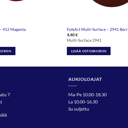
 – 412 Magenta
FolkArt Multi-Surface – 2941 Ber
4,40
€
Multi-Surface 2941
KORIIN
LISÄÄ OSTOSKORIIN
AUKIOLOAJAT
atu 7
Ma-Pe 10.00-18.30
i
La 10.00-16.30
Su suljettu
mälä