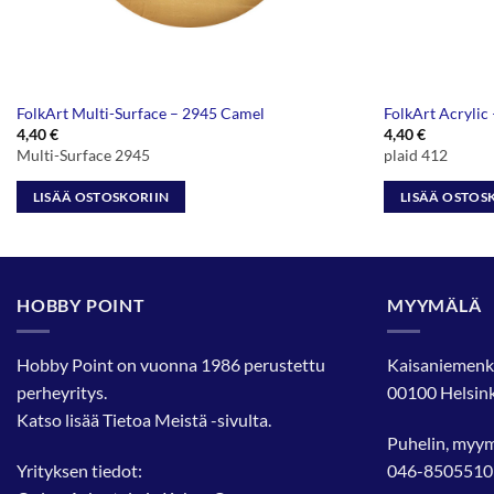
FolkArt Multi-Surface – 2945 Camel
FolkArt Acrylic
4,40
€
4,40
€
Multi-Surface 2945
plaid 412
LISÄÄ OSTOSKORIIN
LISÄÄ OSTOS
HOBBY POINT
MYYMÄLÄ
Hobby Point on vuonna 1986 perustettu
Kaisaniemenk
perheyritys.
00100 Helsink
Katso lisää
Tietoa Meistä
-sivulta.
Puhelin, myy
Yrityksen tiedot:
046-8505510