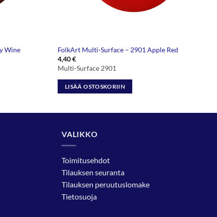
ry Wine
FolkArt Multi-Surface – 2901 Apple Red
4,40
€
Multi-Surface 2901
LISÄÄ OSTOSKORIIN
VALIKKO
Toimitusehdot
Tilauksen seuranta
Tilauksen peruutuslomake
Tietosuoja