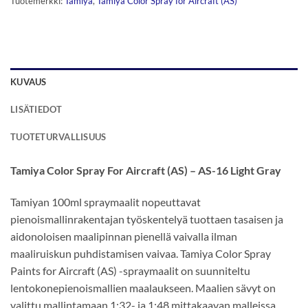
Tuotemerkki:
Tamiya
,
Tamiya Color Spray for Aircraft (AS)
KUVAUS
LISÄTIEDOT
TUOTETURVALLISUUS
Tamiya Color Spray For Aircraft (AS) – AS-16 Light Gray
Tamiyan 100ml spraymaalit nopeuttavat
pienoismallinrakentajan työskentelyä tuottaen tasaisen ja
aidonoloisen maalipinnan pienellä vaivalla ilman
maaliruiskun puhdistamisen vaivaa. Tamiya Color Spray
Paints for Aircraft (AS) -spraymaalit on suunniteltu
lentokonepienoismallien maalaukseen. Maalien sävyt on
valittu mallintamaan 1:32- ja 1:48 mittakaavan malleissa