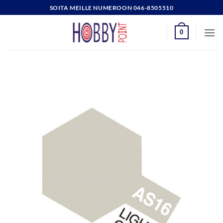
Skip
SOITA MEILLE NUMEROON 046-8505510
to
content
0