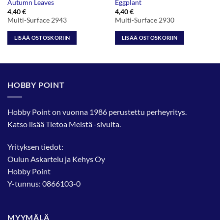
Autumn Leaves
Eggplant
4,40
€
4,40
€
Multi-Surface 2943
Multi-Surface 2930
LISÄÄ OSTOSKORIIN
LISÄÄ OSTOSKORIIN
HOBBY POINT
Hobby Point on vuonna 1986 perustettu perheyritys.
Katso lisää
Tietoa Meistä
-sivulta.
Yrityksen tiedot:
Oulun Askartelu ja Kehys Oy
Hobby Point
Y-tunnus: 0866103-0
MYYMÄLÄ