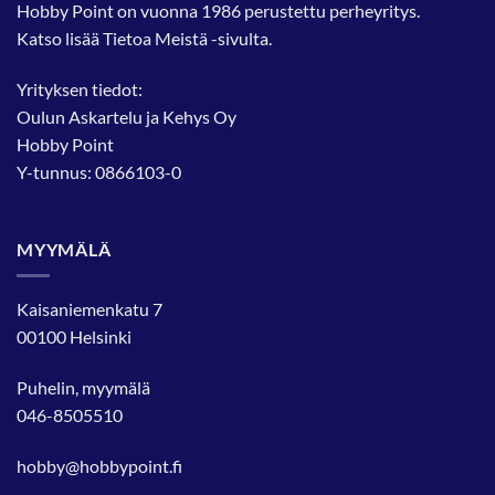
Hobby Point on vuonna 1986 perustettu perheyritys.
Katso lisää
Tietoa Meistä
-sivulta.
Yrityksen tiedot:
Oulun Askartelu ja Kehys Oy
Hobby Point
Y-tunnus: 0866103-0
MYYMÄLÄ
Kaisaniemenkatu 7
00100 Helsinki
Puhelin, myymälä
046-8505510
hobby@hobbypoint.fi