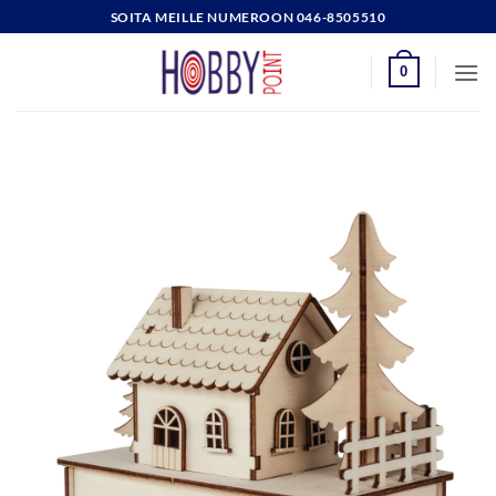
Skip
SOITA MEILLE NUMEROON 046-8505510
to
content
0