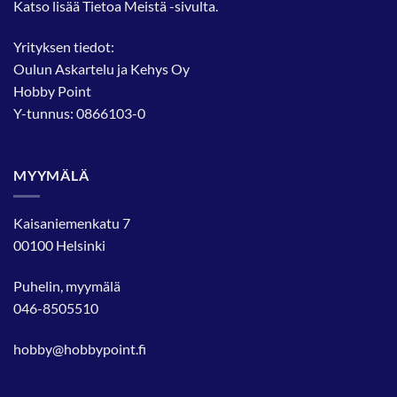
Katso lisää
Tietoa Meistä
-sivulta.
Yrityksen tiedot:
Oulun Askartelu ja Kehys Oy
Hobby Point
Y-tunnus: 0866103-0
MYYMÄLÄ
Kaisaniemenkatu 7
00100 Helsinki
Puhelin, myymälä
046-8505510
hobby@hobbypoint.fi