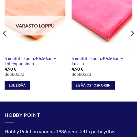
VARASTO LOPPU
Samettitrikoo n.40x50cm –
Samettitrikoo n.40x50cm –
Lohenpunainen
Fuksia
4,90
€
4,90
€
36580330
36580323
LUE LISÄÄ
LISÄÄ OSTOSKORIIN
HOBBY POINT
Hobby Point on vuonna 1986 perustettu perheyritys.