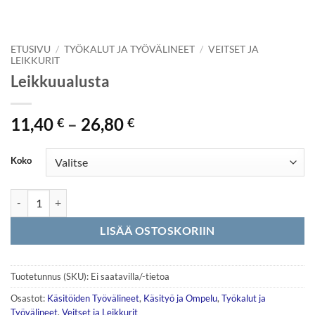
ETUSIVU
/
TYÖKALUT JA TYÖVÄLINEET
/
VEITSET JA
LEIKKURIT
Leikkuualusta
Hintaluokka:
11,40
–
26,80
€
€
11,40 €
-
Koko
26,80 €
Leikkuualusta määrä
LISÄÄ OSTOSKORIIN
Tuotetunnus (SKU):
Ei saatavilla/-tietoa
Osastot:
Käsitöiden Työvälineet
,
Käsityö ja Ompelu
,
Työkalut ja
Työvälineet
,
Veitset ja Leikkurit