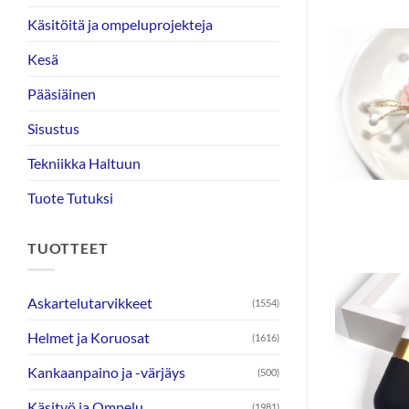
Käsitöitä ja ompeluprojekteja
Kesä
Pääsiäinen
Sisustus
Tekniikka Haltuun
Tuote Tutuksi
TUOTTEET
Askartelutarvikkeet
(1554)
Helmet ja Koruosat
(1616)
Kankaanpaino ja -värjäys
(500)
Käsityö ja Ompelu
(1981)