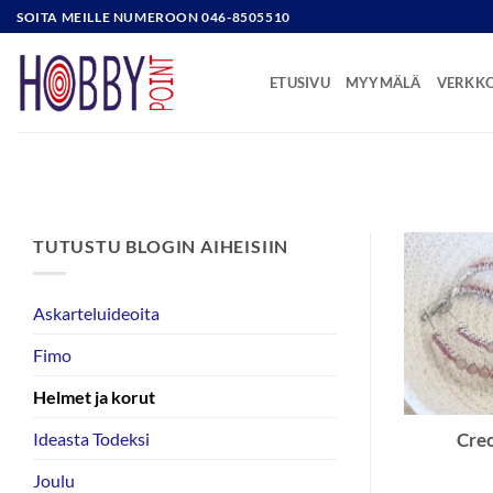
Skip
SOITA MEILLE NUMEROON 046-8505510
to
content
ETUSIVU
MYYMÄLÄ
VERKK
TUTUSTU BLOGIN AIHEISIIN
Askarteluideoita
Fimo
Helmet ja korut
Ideasta Todeksi
Creo
Joulu