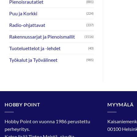
Pienoisrautatiet
(881)
Puu ja Korkki
(224)
Radio-ohjattavat
(337)
Rakennussarjat ja Pienoismallit
(1516)
Tuoteluettelot ja -lehdet
(40)
Työkalut ja Työvälineet
(985)
HOBBY POINT
MYYMÄLÄ
Hobby Point on vuonna 1986 perustettu
Kaisaniemenk
perheyritys.
00100 Helsink
Katso lisää
Tietoa Meistä
-sivulta.