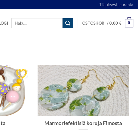
Tilauksesi seuranta
Etsi:
0
LOGI
OSTOSKORI /
0,00
€
ita
Marmoriefektisiä koruja Fimosta