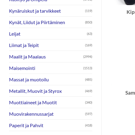
Kynäruiskut ja tarvikkeet
(119)
Kip
Kynät, Liidut ja Piirtäminen
(850)
Leijat
(63)
Liimat ja Teipit
(169)
Maalit ja Maalaus
(2994)
Maisemointi
(1513)
Massat ja muotoilu
(485)
Metallit, Muovit ja Styrox
(469)
Sam
Muottiaineet ja Muotit
(340)
Muovirakennussarjat
(597)
Paperit ja Pahvit
(418)