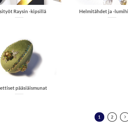
sityöt Raysin -kipsillä
Helmitähdet ja -lumih
ettiset pääsiäismunat
1
2