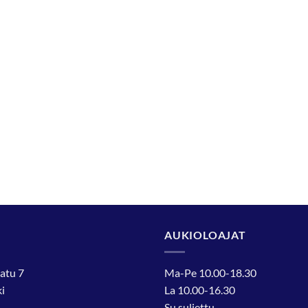
AUKIOLOAJAT
atu 7
Ma-Pe 10.00-18.30
i
La 10.00-16.30
Su suljettu