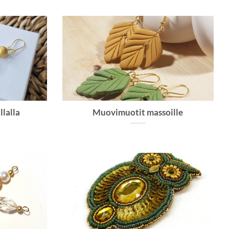
lalla
Muovimuotit massoille