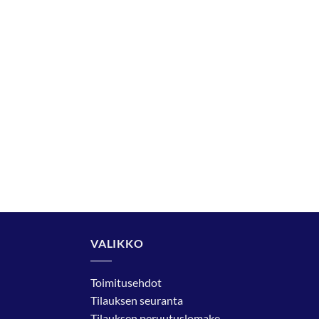
VALIKKO
Toimitusehdot
Tilauksen seuranta
Tilauksen peruutuslomake