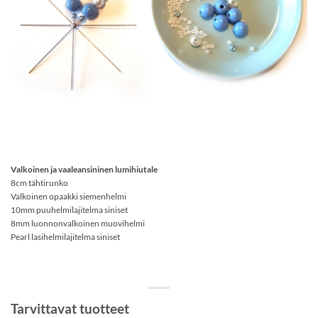
Valkoinen ja vaaleansininen lumihiutale
8cm tähtirunko
Valkoinen opaakki siemenhelmi
10mm puuhelmilajitelma siniset
8mm luonnonvalkoinen muovihelmi
Pearl lasihelmilajitelma siniset
Tarvittavat tuotteet