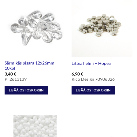
Särmikäs pisara 12x26mm
Litteä helmi – Hopea
10kpl
3,40
€
6,90
€
PI 2613139
Rico Design 70906326
LISÄÄ OSTOSKORIIN
LISÄÄ OSTOSKORIIN