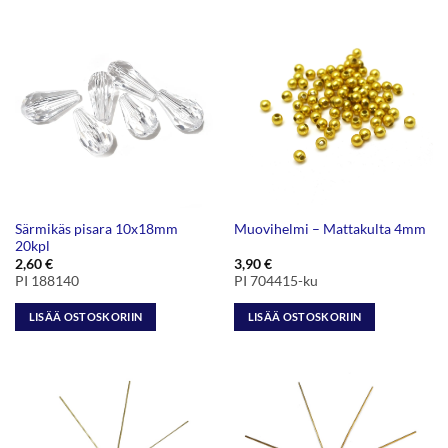
Särmikäs pisara 10x18mm
Muovihelmi – Mattakulta 4mm
20kpl
2,60
€
3,90
€
PI 188140
PI 704415-ku
LISÄÄ OSTOSKORIIN
LISÄÄ OSTOSKORIIN