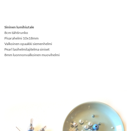
Sininen lumihiutale
8cm tähtirunko
Pisarahelmi 10x18mm
Valkoinen opaakki siemenhelmi
Pearl lasihelmilajitelma siniset
8mm luonnonvalkoinen muovihelmi