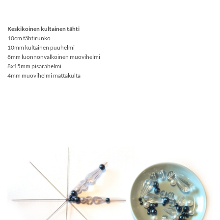
Keskikoinen kultainen tähti
10cm tähtirunko
10mm kultainen puuhelmi
8mm luonnonvalkoinen muovihelmi
8x15mm pisarahelmi
4mm muovihelmi mattakulta