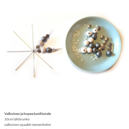
Valkoinen ja hopea lumihiutale
10cm tähtirunko
valkoinen opaakki siemenhelmi