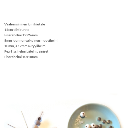
Vaaleansininen lumihiutale
15cm tähtirunko
Pisarahelmi 12x26mm
8mm luonnonvalkoinen muovihelmi
10mm ja 12mm akryylihelmi
Pearl lasihelmilajitelma siniset
Pisarahelmi 10x18mm