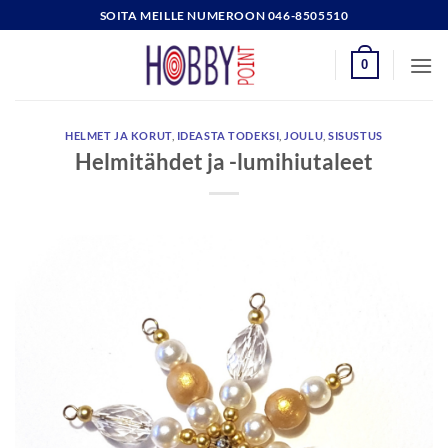
Skip
SOITA MEILLE NUMEROON 046-8505510
to
content
0
HELMET JA KORUT
,
IDEASTA TODEKSI
,
JOULU
,
SISUSTUS
Helmitähdet ja -lumihiutaleet