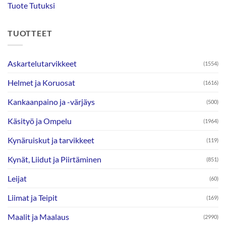
Tuote Tutuksi
TUOTTEET
Askartelutarvikkeet
(1554)
Helmet ja Koruosat
(1616)
Kankaanpaino ja -värjäys
(500)
Käsityö ja Ompelu
(1964)
Kynäruiskut ja tarvikkeet
(119)
Kynät, Liidut ja Piirtäminen
(851)
Leijat
(60)
Liimat ja Teipit
(169)
Maalit ja Maalaus
(2990)