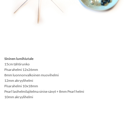
Sininen lumihiutale
15cm tähtirunko
Pisarahelmi 12x26mm
8mm luonnonvalkoinen muovihelmi
12mm akryylihelmi
Pisarahelmi 10x18mm
Pearl lasihelmilajitelma sinise sävyt + 8mm Pearl helmi
10mm akryylihelmi