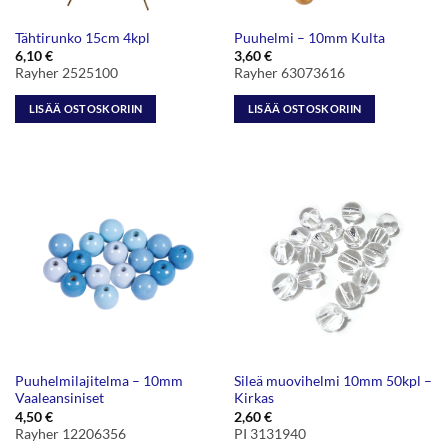
Tähtirunko 15cm 4kpl
Puuhelmi – 10mm Kulta
6,10
€
3,60
€
Rayher 2525100
Rayher 63073616
LISÄÄ OSTOSKORIIN
LISÄÄ OSTOSKORIIN
Puuhelmilajitelma – 10mm
Sileä muovihelmi 10mm 50kpl –
Vaaleansiniset
Kirkas
4,50
€
2,60
€
Rayher 12206356
PI 3131940