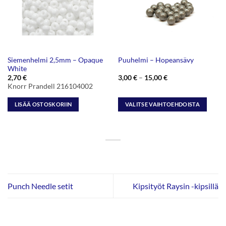
Siemenhelmi 2,5mm – Opaque
Puuhelmi – Hopeansävy
White
Hintaluokka:
2,70
€
3,00
€
–
15,00
€
3,00 €
Knorr Prandell 216104002
-
15,00 €
LISÄÄ OSTOSKORIIN
VALITSE VAIHTOEHDOISTA
Tällä
tuotteella
on
useampi
muunnelma.
Voit
tehdä
Punch Needle setit
Kipsityöt Raysin -kipsillä
valinnat
tuotteen
sivulla.