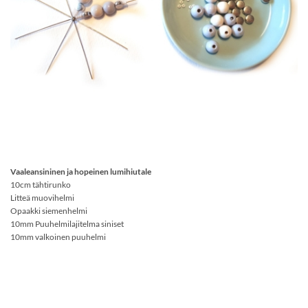
Vaaleansininen ja hopeinen lumihiutale
10cm tähtirunko
Litteä muovihelmi
Opaakki siemenhelmi
10mm Puuhelmilajitelma siniset
10mm valkoinen puuhelmi