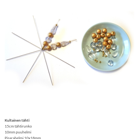
Kultainen tähti
15cm tähtirunko
10mm puuhelmi
Pisarahelmi 10x18mm